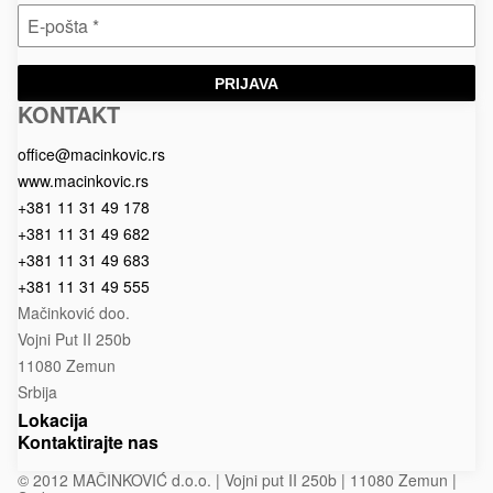
PRIJAVA
KONTAKT
Macinkovic
Macinkovic
https://www.macinkovic.rs/wp-
d.o.o.
content/themes/macinkovic
office@macinkovic.rs
www.macinkovic.rs
+381 11 31 49 178
+381 11 31 49 682
+381 11 31 49 683
+381 11 31 49 555
Mačinković doo.
Vojni Put II 250b
11080 Zemun
Srbija
Lokacija
Kontaktirajte nas
© 2012 MAČINKOVIĆ d.o.o. | Vojni put II 250b | 11080 Zemun |