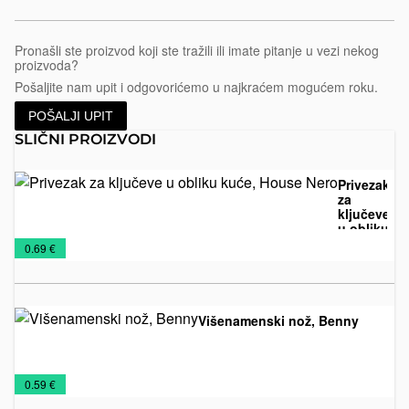
Pronašli ste proizvod koji ste tražili ili imate pitanje u vezi nekog
proizvoda?
Pošaljite nam upit i odgovorićemo u najkraćem mogućem roku.
POŠALJI UPIT
SLIČNI PROIZVODI
Privezak
za
ključeve
u obliku
Drveni
Metalni
NOVO
Privesci
kuće,
€
0.69 €
House
privesci
privesci
U
Nero
PONUDI
2026
Višenamenski nož, Benny
Alati
NOVO
Noževi
€
0.59 €
U
i