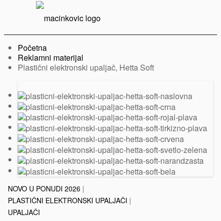
Serbian
Print
Menu
Početna
Reklamni materijal
Trenutno:
Plastični elektronski upaljač, Hetta Soft
Prethodni
Sledeći
slajd
slajd
NOVO U PONUDI 2026
|
PLASTIČNI ELEKTRONSKI UPALJAČI
|
UPALJAČI