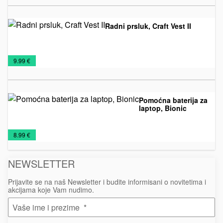
PONUDI
sečiva
2026
Radni prsluk, Craft Vest II
NOVO
Prsluci
Radna
Tekstil
€
9.99 €
U
odela
PONUDI
2026
Pomoćna baterija za
laptop, Bionic
Bežični
NOVO
Tehnologija
€
8.99 €
punjači
U
PONUDI
NEWSLETTER
2026
Prijavite se na naš Newsletter i budite informisani o novitetima i
akcijama koje Vam nudimo.