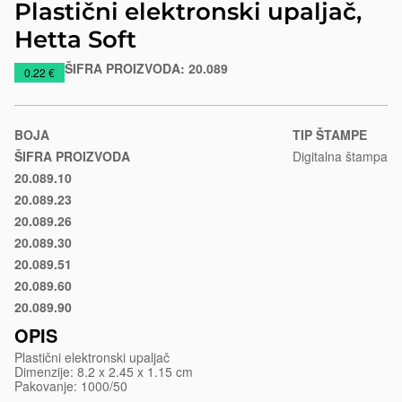
Plastični elektronski upaljač,
Hetta Soft
ŠIFRA PROIZVODA:
20.089
https://www.macinkovic.rs/reklamni-
0.22 €
materijal/plasticni-
elektronski-
upaljac-
BOJA
TIP ŠTAMPE
hetta-
ŠIFRA PROIZVODA
Digitalna štampa
soft
20.089.10
Crna
20.089.23
Rojal
20.089.26
plava
Tirkizno
20.089.30
plava
Crvena
20.089.51
Svetlo
20.089.60
zelena
Narandžasta
20.089.90
Bela
OPIS
Plastični elektronski upaljač
Dimenzije: 8.2 x 2.45 x 1.15 cm
Pakovanje: 1000/50