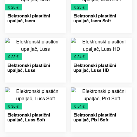
€
€
0.20 €
0.23 €
Elektronski plastični
Elektronski plastični
upaljač, Iscra
upaljač, Iscra Soft
Plastični
Upaljači
Plastični
Promo
Upaljači
elektronski
elektronski
materijal
upaljači
upaljači
€
€
0.23 €
0.24 €
Elektronski plastični
Elektronski plastični
upaljač, Luss
upaljač, Luss HD
Plastični
Upaljači
Plastični
Upaljači
elektronski
elektronski
upaljači
upaljači
€
€
0.36 €
0.54 €
Elektronski plastični
Elektronski plastični
upaljač, Luss Soft
upaljač, Pixi Soft
Plastični
Promo
Upaljači
Plastični
Promo
Upaljači