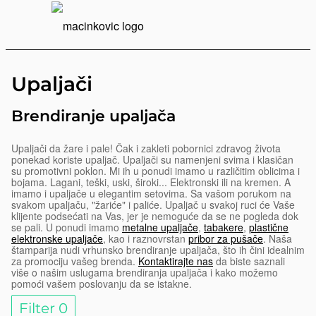
Serbian
Print
Menu
Upaljači
Brendiranje upaljača
Upaljači da žare i pale! Čak i zakleti pobornici zdravog života
ponekad koriste upaljač. Upaljači su namenjeni svima i klasičan
su promotivni poklon. Mi ih u ponudi imamo u različitim oblicima i
bojama. Lagani, teški, uski, široki... Elektronski ili na kremen. A
imamo i upaljače u elegantim setovima. Sa vašom porukom na
svakom upaljaču, "žariće" i paliće. Upaljač u svakoj ruci će Vaše
klijente podsećati na Vas, jer je nemoguće da se ne pogleda dok
se pali. U ponudi imamo
metalne upaljače
,
tabakere
,
plastične
elektronske upaljače
, kao i raznovrstan
pribor za pušače
. Naša
štamparija nudi vrhunsko brendiranje upaljača, što ih čini idealnim
za promociju vašeg brenda.
Kontaktirajte nas
da biste saznali
više o našim uslugama brendiranja upaljača i kako možemo
pomoći vašem poslovanju da se istakne.
Filter
0