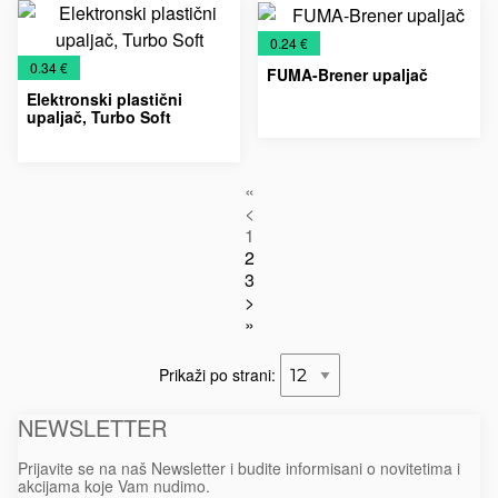
elektronski
materijal
elektronski
materijal
upaljači
upaljači
€
0.24 €
€
0.34 €
FUMA-Brener upaljač
Elektronski plastični
upaljač, Turbo Soft
NOVO
Plastični
Upaljači
Plastični
Promo
Upaljači
U
elektronski
«
elektronski
materijal
PONUDI
upaljači
<
upaljači
2026
1
2
3
>
»
Prikaži po strani:
NEWSLETTER
Prijavite se na naš Newsletter i budite informisani o novitetima i
akcijama koje Vam nudimo.