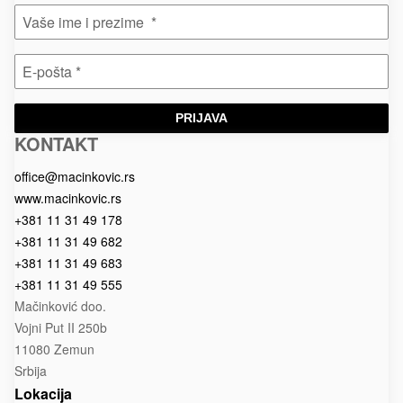
PRIJAVA
KONTAKT
Macinkovic
Macinkovic
https://www.macinkovic.rs/wp-
d.o.o.
content/themes/macinkovic
office@macinkovic.rs
www.macinkovic.rs
+381 11 31 49 178
+381 11 31 49 682
+381 11 31 49 683
+381 11 31 49 555
Mačinković doo.
Vojni Put II 250b
11080 Zemun
Srbija
Lokacija