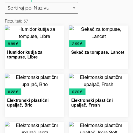
Rezultati:
57
€
€
9.99 €
2.99 €
Humidor kutija za
Sekač za tompuse, Lancet
tompuse, Libre
Pribor
Upaljači
Pribor
Upaljači
za
za
pušače
pušače
€
€
0.22 €
0.20 €
Elektronski plastični
Elektronski plastični
upaljač, Brio
upaljač, Fresh
Plastični
Upaljači
Plastični
Upaljači
elektronski
elektronski
upaljači
upaljači