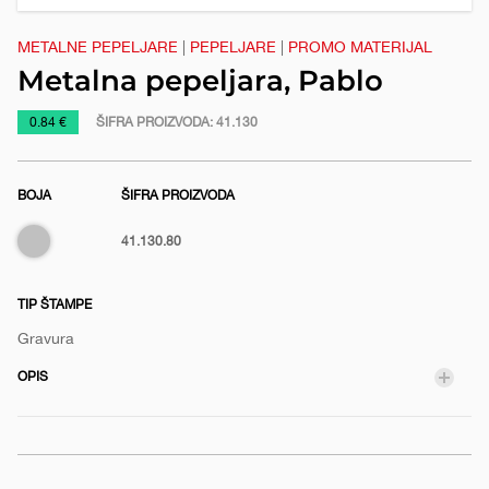
e
METALNE PEPELJARE
|
PEPELJARE
|
PROMO MATERIJAL
Metalna pepeljara, Pablo
https://www.macinkovic.rs/reklamni-
0.84 €
ŠIFRA PROIZVODA:
41.130
materijal/metalna-
pepeljara-
BOJA
ŠIFRA PROIZVODA
pablo
Srebrna
41.130.80
TIP ŠTAMPE
Gravura
OPIS