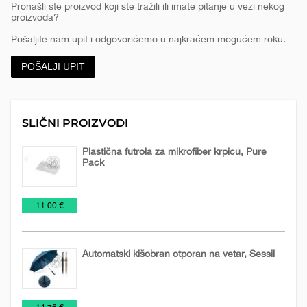
Pronašli ste proizvod koji ste tražili ili imate pitanje u vezi nekog
proizvoda?
Pošaljite nam upit i odgovorićemo u najkraćem mogućem roku.
POŠALJI UPIT
SLIČNI PROIZVODI
Plastična futrola za mikrofiber krpicu, Pure
Pack
Promo
Tehnička
Tehnologija
€
11.00 €
materijal
oprema
Automatski kišobran otporan na vetar, Sessil
Kišobrani
Promo
€