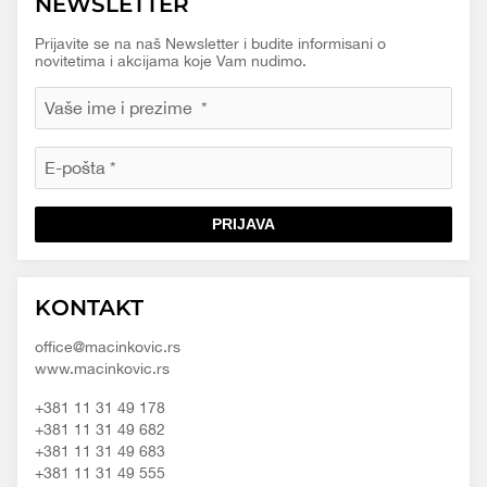
NEWSLETTER
Prijavite se na naš Newsletter i budite informisani o
novitetima i akcijama koje Vam nudimo.
PRIJAVA
Macinkovic
Macinkovic
https://www.macinkovic.rs/wp-
KONTAKT
d.o.o.
content/themes/macinkovic
office@macinkovic.rs
www.macinkovic.rs
+381 11 31 49 178
+381 11 31 49 682
+381 11 31 49 683
+381 11 31 49 555