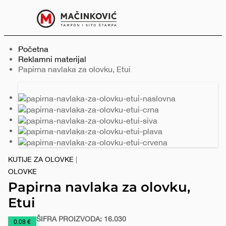
Serbian
Print
Menu
Početna
Reklamni materijal
Trenutno:
Papirna navlaka za olovku, Etui
Prethodni
Sledeći
slajd
slajd
KUTIJE ZA OLOVKE
|
OLOVKE
Papirna navlaka za olovku,
Etui
ŠIFRA PROIZVODA:
16.030
https://www.macinkovic.rs/reklamni-
0.08 €