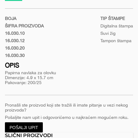
materijal/papirna-
navlaka-
BOJA
TIP ŠTAMPE
za-
ŠIFRA PROIZVODA
Digitalna štampa
olovku-
16.030.10
Suvi žig
etui
Crna
16.030.12
Tampon štampa
Siva
16.030.20
Plava
16.030.30
Crvena
OPIS
Papirna navlaka za olovku
Dimenzije: 4.9 x 15.7 cm
Pakovanje: 200/25
Pronašli ste proizvod koji ste tražili ili imate pitanje u vezi nekog
proizvoda?
Pošaljite nam upit i odgovorićemo u najkraćem mogućem roku.
POŠALJI UPIT
SLIČNI PROIZVODI