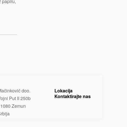
 papiru,
ačinković doo.
Lokacija
Kontaktirajte nas
ojni Put II 250b
11080 Zemun
rbija