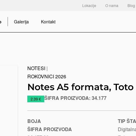
Lokacije
O nama
Blog
o
Galerija
Kontakt
NOTESI
|
ROKOVNICI 2026
Notes A5 formata, Toto
ŠIFRA PROIZVODA:
34.177
https://www.macinkovic.rs/reklamni-
2.39 €
materijal/notes-
a5-
formata-
BOJA
TIP ŠT
toto
ŠIFRA PROIZVODA
Digitaln