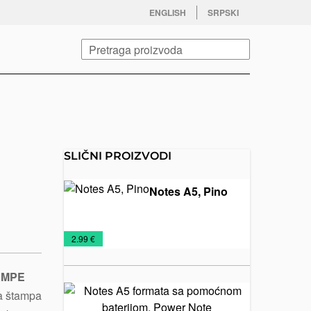
facebook
twitter
instagram
youtube
ENGLISH
SRPSKI
Pretraga
SLIČNI PROIZVODI
Notes A5, Pino
Notesi
Rokovnici
€
2.99 €
2026
AMPE
Notes A5
a štampa
formata sa