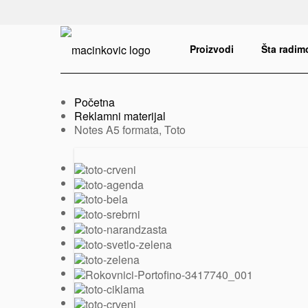
Serbian
Print
Proizvodi
Šta radim
Početna
Reklamni materijal
Trenutno:
Notes A5 formata, Toto
Prethodni
Sledeći
slajd
slajd