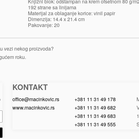
Knjižni blok: odštampan na krem ofsetnom 80 g/m2
192 strane sa linijama
Materijal za oblaganje korice: vinil papir
Dimenzija: 14.4 x 21.4 cm
Pakovanje: 20
je u vezi nekog proizvoda?
ogućem roku.
KONTAKT
Macinkovic
Macinkovic
https://www.macinkovic.rs/wp-
d.o.o.
content/themes/macinkovic
o
office@macinkovic.rs
+381 11 31 49 178
M
www.macinkovic.rs
+381 11 31 49 682
V
+381 11 31 49 683
+381 11 31 49 555
S