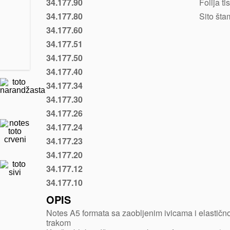
34.177.90
Folija ti
Bela
34.177.80
Sito št
Srebrna
34.177.60
Narandžasta
34.177.51
Svetlo
zelena
34.177.50
Zelena
34.177.40
žuta
34.177.34
Ciklama
34.177.30
Crvena
34.177.26
Tirkizno
plava
34.177.24
Ljubičasta
34.177.23
Rojal
plava
34.177.20
Plava
34.177.12
Siva
34.177.10
Crna
OPIS
Notes A5 formata sa zaobljenim ivicama i elastič
trakom