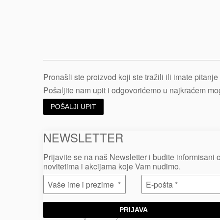
Pronašli ste proizvod koji ste tražili ili imate pitan
Pošaljite nam upit i odgovorićemo u najkraćem m
POŠALJI UPIT
NEWSLETTER
Prijavite se na naš Newsletter i budite informisani 
novitetima i akcijama koje Vam nudimo.
PRIJAVA