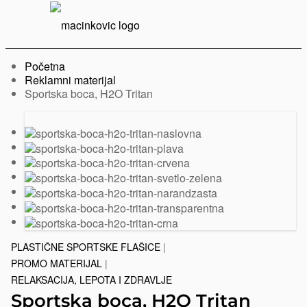
Serbian
Print
Menu
Početna
Reklamni materijal
Trenutno:
Sportska boca, H2O Tritan
Prethodni
Sledeći
slajd
slajd
PLASTIČNE SPORTSKE FLAŠICE
|
PROMO MATERIJAL
|
RELAKSACIJA, LEPOTA I ZDRAVLJE
Sportska boca, H2O Tritan