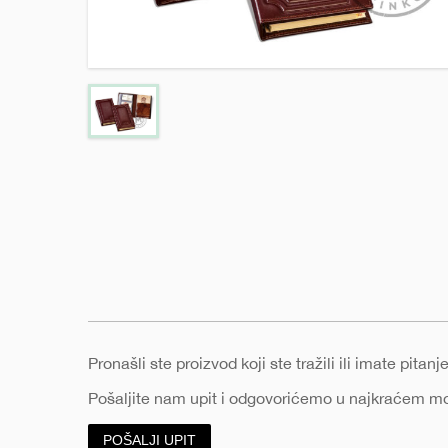
e
Pronašli ste proizvod koji ste tražili ili imate pita
Pošaljite nam upit i odgovorićemo u najkraćem 
POŠALJI UPIT