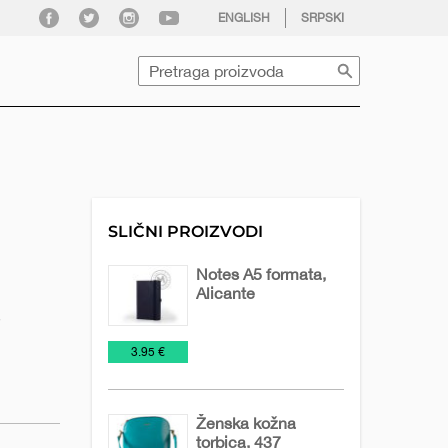
facebook
twitter
instagram
youtube
ENGLISH
SRPSKI
Pretraga
SLIČNI PROIZVODI
Notes A5 formata,
Alicante
,
Notesi
Promo
Rokovnici
€
3.95 €
materijal
2026
Ženska kožna
torbica, 437