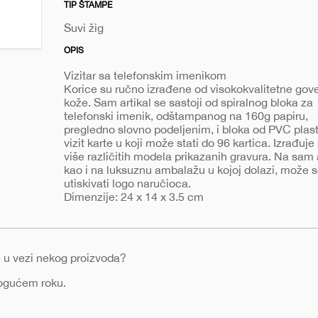
TIP ŠTAMPE
sa-
telefonskim-
Suvi žig
imenikom-
OPIS
934
Vizitar sa telefonskim imenikom
Korice su ručno izrađene od visokokvalitetne gov
kože. Sam artikal se sastoji od spiralnog bloka za
telefonski imenik, odštampanog na 160g papiru,
pregledno slovno podeljenim, i bloka od PVC plast
vizit karte u koji može stati do 96 kartica. Izrađuje
više različitih modela prikazanih gravura. Na sam a
kao i na luksuznu ambalažu u kojoj dolazi, može 
utiskivati logo naručioca.
Dimenzije: 24 x 14 x 3.5 cm
nje u vezi nekog proizvoda?
mogućem roku.