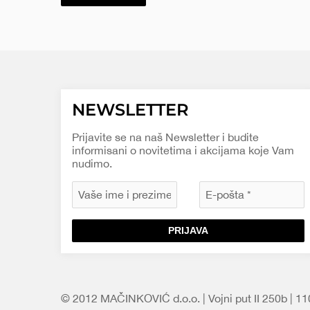
NEWSLETTER
Prijavite se na naš Newsletter i budite
informisani o novitetima i akcijama koje Vam
nudimo.
PRIJAVA
© 2012 MAČINKOVIĆ d.o.o. | Vojni put II 250b | 1