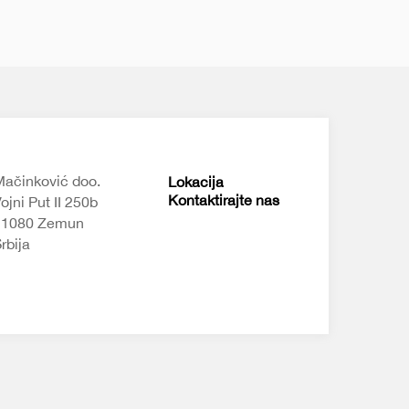
ačinković doo.
Lokacija
Kontaktirajte nas
ojni Put II 250b
11080 Zemun
rbija