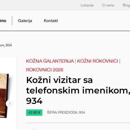
Lokacije
O nama
Blog
dimo
Galerija
Kontakt
kom, 934
KOŽNA GALANTERIJA
|
KOŽNI ROKOVNICI
|
ROKOVNICI 2026
Kožni vizitar sa
telefonskim imenikom
934
Sledeći
slajd
https://www.macinkovic.rs/reklamni-
43.60 €
ŠIFRA PROIZVODA:
934
materijal/kozni-
vizitar-