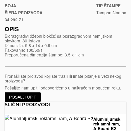
blokcic-
BOJA
TIP ŠTAMPE
natura
ŠIFRA PROIZVODA
Tampon štampa
34.292.71
Bež
OPIS
Biorazgradivi džepni blokčić sa biorazgradivom hemijskom
olovkom, 80 listova
Dimenzija: 9.8 x 14 x 0.9 cm
Pakovanje: 100/50/1
Preporučena dimenzija štampe: 3.5 x 1 cm
Pronašli ste proizvod koji ste tražili ili imate pitanje u vezi nekog
proizvoda?
Pošaljite nam upit i odgovorićemo u najkraćem mogućem roku.
POŠALJI UPIT
SLIČNI PROIZVODI
Aluminijumski
reklamni ram,
A-Board B2