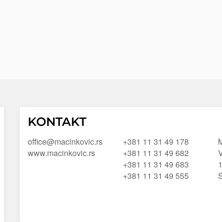
Macinkovic
Macinkovic
https://www.macinkovic.rs/wp-
KONTAKT
d.o.o.
content/themes/macinkovic
office@macinkovic.rs
+381 11 31 49 178
M
www.macinkovic.rs
+381 11 31 49 682
V
+381 11 31 49 683
+381 11 31 49 555
S