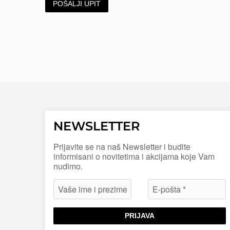
POŠALJI UPIT
NEWSLETTER
Prijavite se na naš Newsletter i budite
informisani o novitetima i akcijama koje Vam
nudimo.
PRIJAVA