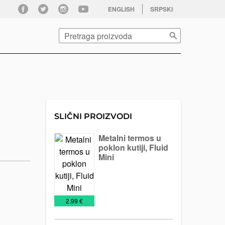
facebook
twitter
instagram
youtube
ENGLISH
SRPSKI
Pretraga
SLIČNI PROIZVODI
Metalni termos u
poklon kutiji, Fluid
Mini
Šolje
Šolje
za
putovanja
€
2.99 €