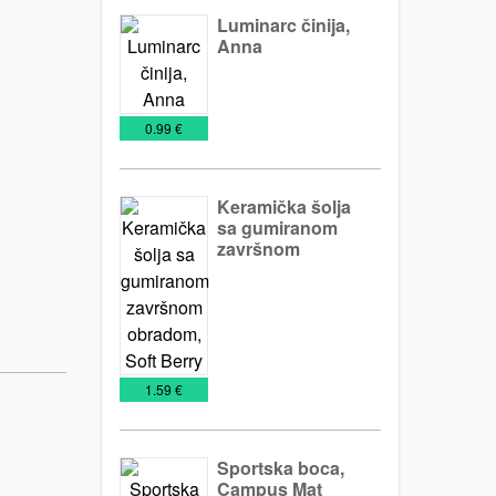
Luminarc činija,
Anna
Šolje
Staklene
šolje
€
0.99 €
Keramička šolja
sa gumiranom
završnom
obradom, Soft
Keramičke
Promo
Šolje
Berry
šolje
materijal
€
1.59 €
Sportska boca,
Campus Mat