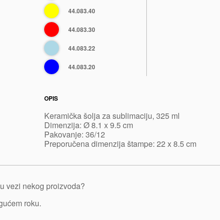
zelena
žuta
44.083.40
Crvena
44.083.30
Svetlo
44.083.22
plava
Plava
44.083.20
OPIS
Keramička šolja za sublimaciju, 325 ml
Dimenzija: Ø 8.1 x 9.5 cm
Pakovanje: 36/12
Preporučena dimenzija štampe: 22 x 8.5 cm
je u vezi nekog proizvoda?
ogućem roku.