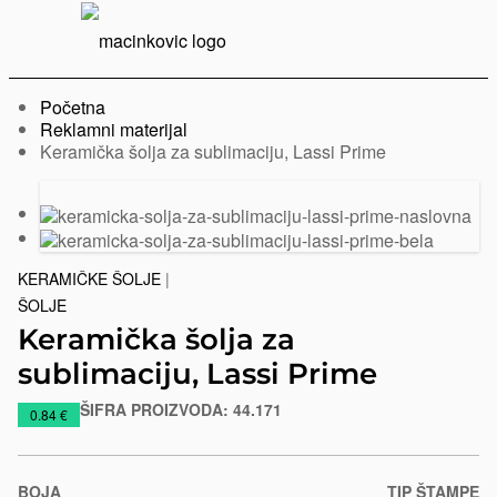
Serbian
Print
Menu
Početna
Reklamni materijal
Trenutno:
Keramička šolja za sublimaciju, Lassi Prime
Prethodni
Sledeći
slajd
slajd
KERAMIČKE ŠOLJE
|
ŠOLJE
Keramička šolja za
sublimaciju, Lassi Prime
ŠIFRA PROIZVODA:
44.171
https://www.macinkovic.rs/reklamni-
0.84 €
materijal/keramicka-
solja-
za-
BOJA
TIP ŠTAMPE