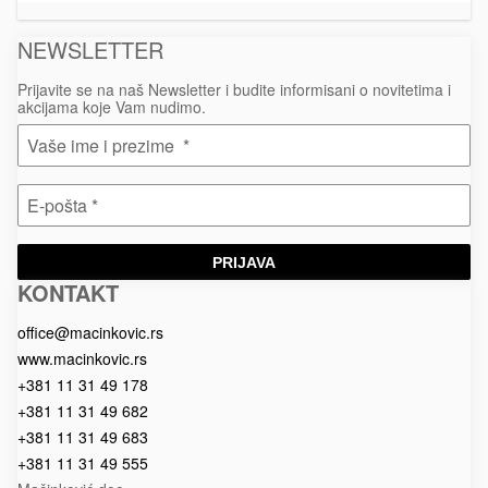
šolje
NEWSLETTER
Prijavite se na naš Newsletter i budite informisani o novitetima i
akcijama koje Vam nudimo.
PRIJAVA
KONTAKT
Macinkovic
Macinkovic
https://www.macinkovic.rs/wp-
d.o.o.
content/themes/macinkovic
office@macinkovic.rs
www.macinkovic.rs
+381 11 31 49 178
+381 11 31 49 682
+381 11 31 49 683
+381 11 31 49 555