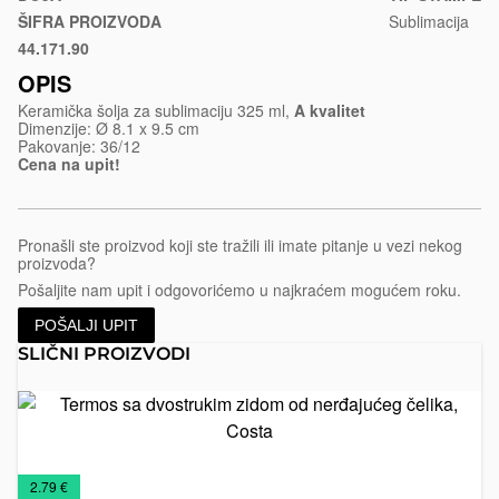
sublimaciju-
ŠIFRA PROIZVODA
Sublimacija
lassi-
44.171.90
Bela
prime
OPIS
Keramička šolja za sublimaciju 325 ml,
A kvalitet
Dimenzije: Ø 8.1 x 9.5 cm
Pakovanje: 36/12
Cena na upit!
Pronašli ste proizvod koji ste tražili ili imate pitanje u vezi nekog
proizvoda?
Pošaljite nam upit i odgovorićemo u najkraćem mogućem roku.
POŠALJI UPIT
SLIČNI PROIZVODI
Te
dv
zi
ne
Šolje
Šolje
če
€
2.79 €
Co