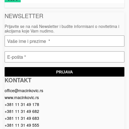
„t
olovke
materijal
vr
Be
NEWSLETTER
Prijavite se na naš Newsletter i budite informisani o novitetima i
akcijama koje Vam nudimo.
PRIJAVA
KONTAKT
Macinkovic
Macinkovic
https://www.macinkovic.rs/wp-
d.o.o.
content/themes/macinkovic
office@macinkovic.rs
www.macinkovic.rs
+381 11 31 49 178
+381 11 31 49 682
+381 11 31 49 683
+381 11 31 49 555