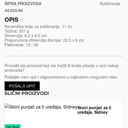
ŠIFRA PROIZVODA
Sublimacija
44.025.90
Bela
OPIS
Keramička šolja za sublimaciju, 11 0z
Težina: 337 g
Dimenzija: 8.2 x 9.5 cm
Preporučena dimenzija štampe: 22.5 x 8 cm
Pakovanje: 12 / 36
Pronašli ste proizvod koji ste tražili ili imate pitanje u vezi nekog
proizvoda?
Pošaljite nam upit i odgovorićemo u najkraćem mogućem roku.
POŠALJI UPIT
SLIČNI PROIZVODI
Stoni punjač za 5
uređaja, Sidney
Bežični
Promo
Tehnička
Tehnologija
€
30.78 €