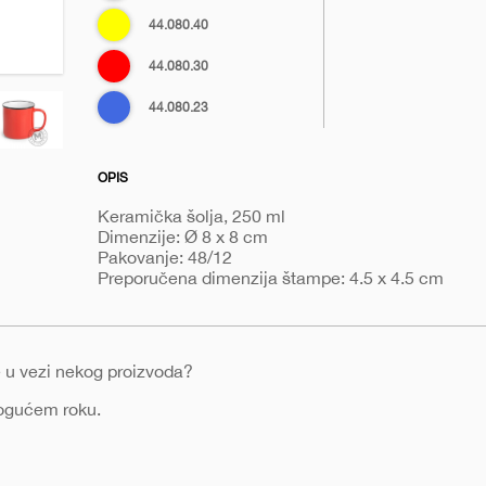
zelena
žuta
44.080.40
Crvena
44.080.30
Rojal
44.080.23
plava
OPIS
Keramička šolja, 250 ml
Dimenzije: Ø 8 x 8 cm
Pakovanje: 48/12
Preporučena dimenzija štampe: 4.5 x 4.5 cm
nje u vezi nekog proizvoda?
mogućem roku.