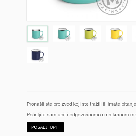
e
Pronašli ste proizvod koji ste tražili ili imate pita
Pošaljite nam upit i odgovorićemo u najkraćem 
POŠALJI UPIT