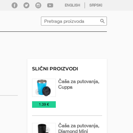
facebook
twitter
instagram
youtube
ENGLISH
SRPSKI
Pretraga
SLIČNI PROIZVODI
Čaša za putovanja,
Cuppa
Šolje
Šolje
€
1.39 €
za
putovanja
Čaša za putovanja,
Diamond Mini