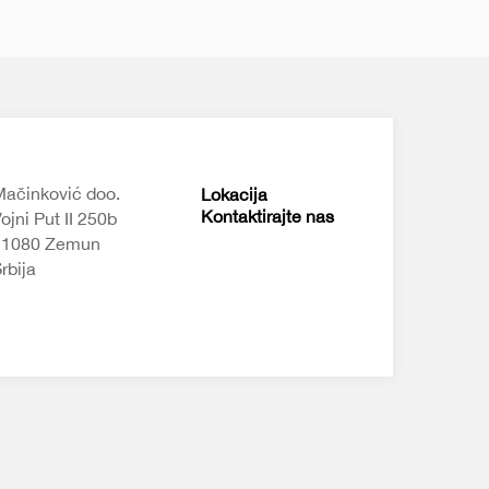
ačinković doo.
Lokacija
Kontaktirajte nas
ojni Put II 250b
11080 Zemun
rbija