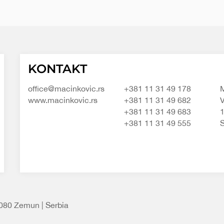
Macinkovic
Macinkovic
https://www.macinkovic.rs/wp-
KONTAKT
d.o.o.
content/themes/macinkovic
office@macinkovic.rs
+381 11 31 49 178
M
www.macinkovic.rs
+381 11 31 49 682
V
+381 11 31 49 683
+381 11 31 49 555
S
1080 Zemun | Serbia