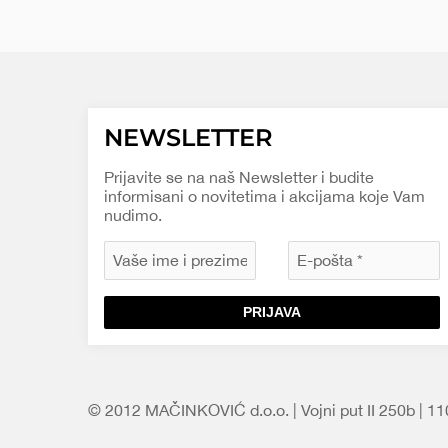
NEWSLETTER
Prijavite se na naš Newsletter i budite
informisani o novitetima i akcijama koje Vam
nudimo.
PRIJAVA
© 2012 MAČINKOVIĆ d.o.o. | Vojni put II 250b | 1