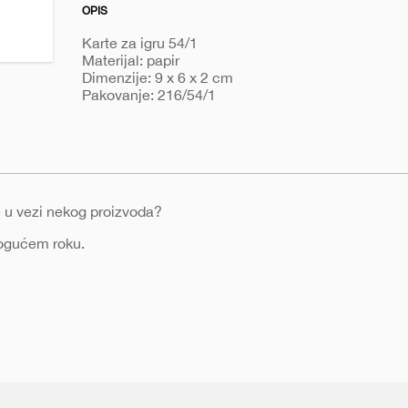
OPIS
Karte za igru 54/1
Materijal: papir
Dimenzije: 9 x 6 x 2 cm
Pakovanje: 216/54/1
nje u vezi nekog proizvoda?
mogućem roku.