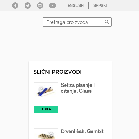
facebook
twitter
instagram
youtube
ENGLISH
SRPSKI
Pretraga
SLIČNI PROIZVODI
Set za pisanje i
crtanje, Class
Drvene
Igračke
Olovke
€
0.39 €
olovke
Drveni šah, Gambit