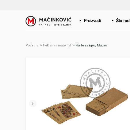
Serbian
Print
Proizvodi
Šta ra
Početna
Reklamni materijal
Trenutno:
Karte za igru, Macao
Prethodni
slajd