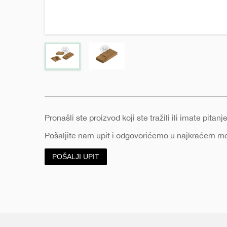
e
Pronašli ste proizvod koji ste tražili ili imate pita
Pošaljite nam upit i odgovorićemo u najkraćem 
POŠALJI UPIT