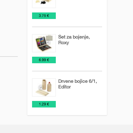
Igračke
€
3.75 €
Set za bojenje,
Roxy
Igračke
€
6.99 €
Drvene bojice 6/1,
Editor
Drvene
Igračke
Olovke
€
1.29 €
olovke