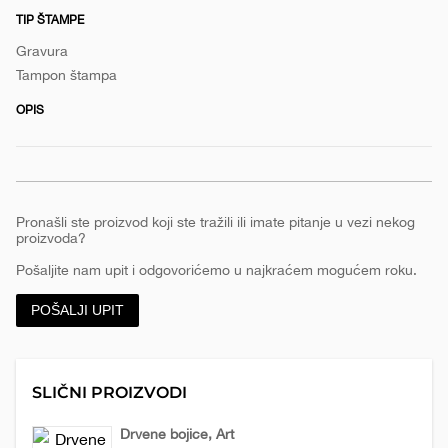
TIP ŠTAMPE
e
Gravura
Tampon štampa
OPIS
Pronašli ste proizvod koji ste tražili ili imate pitanje u vezi nekog
proizvoda?
Pošaljite nam upit i odgovorićemo u najkraćem mogućem roku.
POŠALJI UPIT
SLIČNI PROIZVODI
Drvene bojice, Art