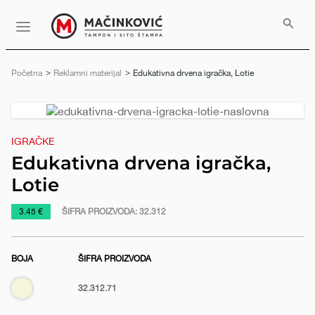
Serbian
Print
Menu
Početna
Reklamni materijal
Trenutno:
Edukativna drvena igračka, Lotie
Prethodni
Slede
slajd
slajd
IGRAČKE
Edukativna drvena igračka,
Lotie
https://www.macinkovic.rs/reklamni-
3.45 €
ŠIFRA PROIZVODA:
32.312
materijal/edukativna-
drvena-
BOJA
ŠIFRA PROIZVODA
igracka-
lotie
Bež
32.312.71