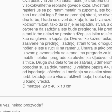
Ova poslovna ženska tašna ručno je izrađena od
visokokvalitetne rebraste goveđe kože. Dvostrani
rajsferšlus sa poliranim metalnim zupcima, iste boj
kao i metalni logo Princ na prednjoj strani, se otva
dna torbe, i kada se otvori do kraja, torba biva raz
kožnom faltom, tako da iz nje ne ispadnu stvari, a 
otvorena da sadržina iste bude pregledna. Na pred
strani torbe nalazi se prostran džep, sa istim rajsf
kao na glavnom kopčanju. Dve velike kožne ručke
zašivene na prednjoj i zadnjoj strani torbe, omogu
nošenje iste u ruci ili na ramenu. Unutra je jako pr
u svom glavnom delu sa strane ima pregrade za tri 
mobilni telefon, pregrade za olovke, za ključeve i 
sitnice. Druga dva dela torbe se zatvaraju driherom
pogodna su za dokumentaciju veličine papira A4, i š
od ispadanja, oštećenja i mešanja sa ostalim stva
torbi. Izrađuje se u više atraktivnih boja, i dolazi 
u tkanoj vrećici.
Dimenzije: 29 x 40 x 13 cm
je u vezi nekog proizvoda?
ogućem roku.