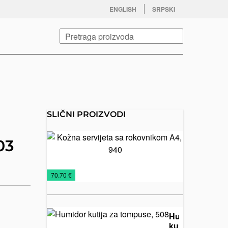
facebook
twitter
instagram
youtube
ENGLISH
SRPSKI
Pretraga
SLIČNI PROIZVODI
Kožna
03
servijeta sa
rokovniko
A4, 940
Kožna
Kožni
Rokovnici
€
70.70 €
galanterija
rokovnici
2026
Humidor
kutija za