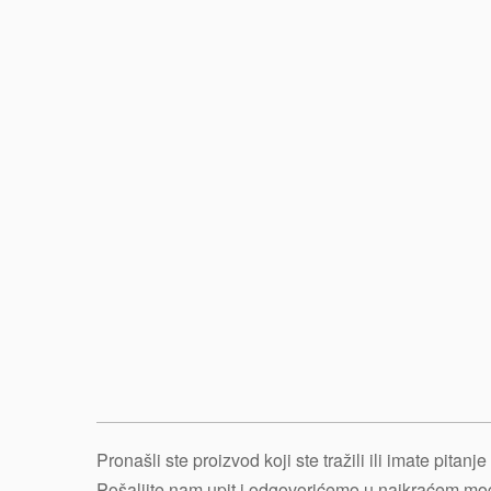
Pronašli ste proizvod koji ste tražili ili imate pitan
Pošaljite nam upit i odgovorićemo u najkraćem m