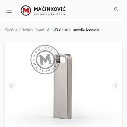
Serbian
Print
Menu
Početna
Reklamni materijal
Trenutno:
USB Flash memorija, Deocom
Prethodni
Slede
slajd
slajd