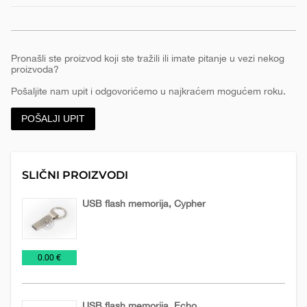
Pronašli ste proizvod koji ste tražili ili imate pitanje u vezi nekog
proizvoda?
Pošaljite nam upit i odgovorićemo u najkraćem mogućem roku.
POŠALJI UPIT
SLIČNI PROIZVODI
USB flash memorija, Cypher
USB
€
0.00 €
Flash
USB flash memorija, Echo