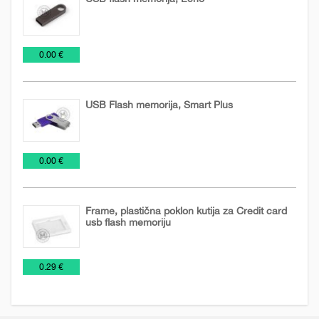
USB
€
0.00 €
Flash
USB Flash memorija, Smart Plus
USB
€
0.00 €
Flash
Frame, plastična poklon kutija za Credit card
usb flash memoriju
USB
€
0.29 €
Flash