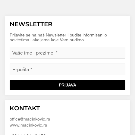
NEWSLETTER
Prijavite se na naš Newsletter i budite informisani o
novitetima i akcijama koje Vam nudimo.
PRIJAVA
Macinkovic
Macinkovic
https://www.macinkovic.rs/wp-
KONTAKT
d.o.o.
content/themes/macinkovic
office@macinkovic.rs
www.macinkovic.rs