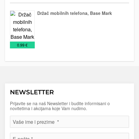
Držač mobilnih telefona, Base Mark
Stoni
Tehnička
Tehnologija
predmeti
oprema
€
0.99 €
NEWSLETTER
Prijavite se na naš Newsletter i budite informisani o
novitetima i akcijama koje Vam nudimo.