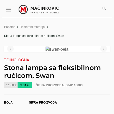
Serbian
Print
Menu
Početna
Reklamni materijal
Trenutno:
Stona lampa sa fleksibilnom ručicom, Swan
Prethodni
Slede
slajd
slajd
TEHNOLOGIJA
Stona lampa sa fleksibilnom
ručicom, Swan
https://www.macinkovic.rs/reklamni-
11.50 €
9.31 €
ŠIFRA PROIZVODA:
58-8116003
materijal/stona-
lampa-
sa-
BOJA
ŠIFRA PROIZVODA
fleksibilnom-