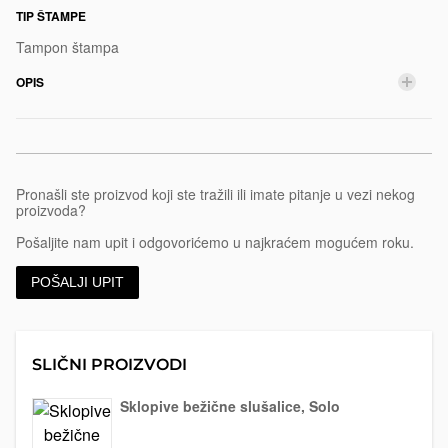
rucicom-
TIP ŠTAMPE
swan
e
Tampon štampa
OPIS
Pronašli ste proizvod koji ste tražili ili imate pitanje u vezi nekog
proizvoda?
Pošaljite nam upit i odgovorićemo u najkraćem mogućem roku.
POŠALJI UPIT
SLIČNI PROIZVODI
Sklopive bežične slušalice, Solo