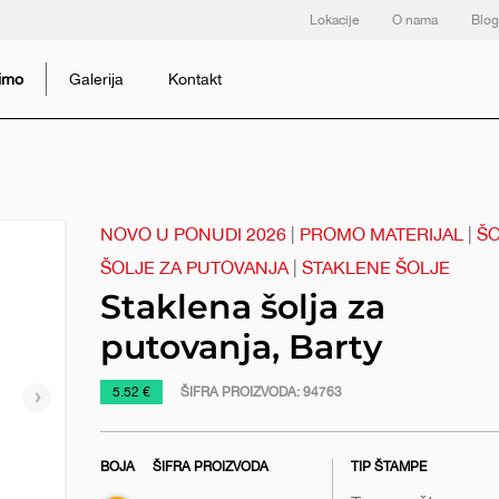
Lokacije
O nama
Blog
dimo
Galerija
Kontakt
NOVO U PONUDI 2026
|
PROMO MATERIJAL
|
ŠO
ŠOLJE ZA PUTOVANJA
|
STAKLENE ŠOLJE
Staklena šolja za
putovanja, Barty
https://www.macinkovic.rs/reklamni-
5.52 €
ŠIFRA PROIZVODA:
94763
Sledeći
materijal/staklena-
slajd
solja-
BOJA
ŠIFRA PROIZVODA
TIP ŠTAMPE
za-
putovanja-