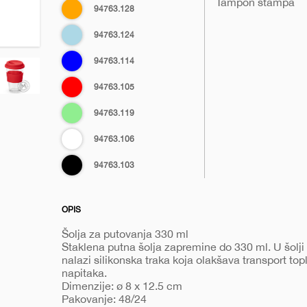
Tampon štampa
Narandžasta
94763.128
barty
Svetlo
94763.124
plava
Plava
94763.114
Crvena
94763.105
Svetlo
94763.119
zelena
Bela
94763.106
Crna
94763.103
OPIS
Šolja za putovanja 330 ml
Staklena putna šolja zapremine do 330 ml. U šolji
nalazi silikonska traka koja olakšava transport top
napitaka.
Dimenzije: ø 8 x 12.5 cm
Pakovanje: 48/24