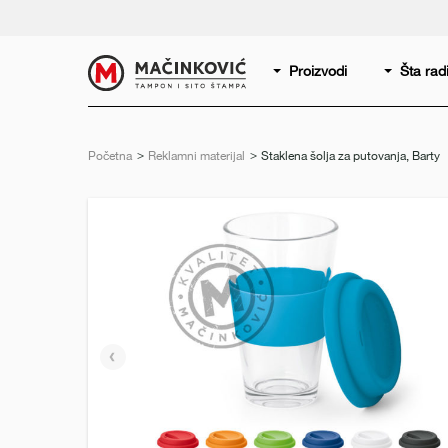
Serbian
Print
Proizvodi
Šta ra
Početna
Reklamni materijal
Trenutno:
Staklena šolja za putovanja, Barty
Prethodni
slajd