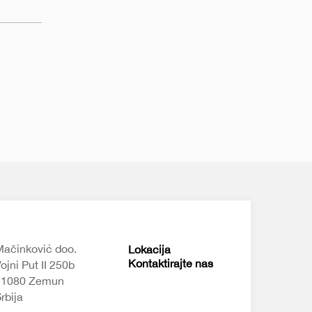
ačinković doo.
Lokacija
Kontaktirajte nas
ojni Put II 250b
11080 Zemun
rbija