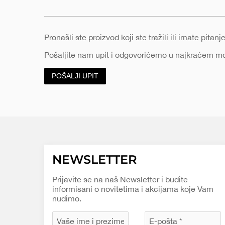
Pronašli ste proizvod koji ste tražili ili imate pita
Pošaljite nam upit i odgovorićemo u najkraćem 
POŠALJI UPIT
NEWSLETTER
Prijavite se na naš Newsletter i budite
informisani o novitetima i akcijama koje Vam
nudimo.