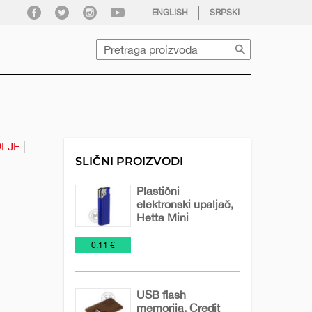
facebook
twitter
instagram
youtube
ENGLISH
SRPSKI
Pretraga
LJE
|
SLIČNI PROIZVODI
Plastični
elektronski upaljač,
Hetta Mini
NOVO
Plastični
Upaljači
€
0.11 €
U
elektronski
PONUDI
upaljači
2026
USB flash
memorija, Credit