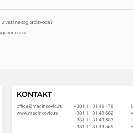
nje u vezi nekog proizvoda?
mogućem roku.
Macinkovic
Macinkovic
https://www.macinkovic.rs/wp-
KONTAKT
d.o.o.
content/themes/macinkovic
office@macinkovic.rs
+381 11 31 49 178
M
www.macinkovic.rs
+381 11 31 49 682
V
+381 11 31 49 683
+381 11 31 49 555
S