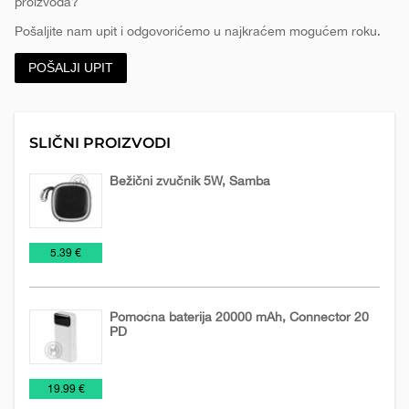
proizvoda?
Pošaljite nam upit i odgovorićemo u najkraćem mogućem roku.
POŠALJI UPIT
SLIČNI PROIZVODI
Bežični zvučnik 5W, Samba
Audio
Tehnologija
€
5.39 €
uređaji
Pomoćna baterija 20000 mAh, Connector 20
PD
Pomoćne
Tehnologija
€
19.99 €
baterije