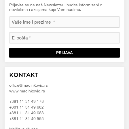
Prijavite se na naš Newsletter i budite informisani o
novitetima i akcijama koje Vam nudimo.
PRIJAVA
Macinkovic
Macinkovic
https://www.macinkovic.rs/wp-
KONTAKT
d.o.o.
content/themes/macinkovic
office@macinkovic.rs
www.macinkovic.rs
+381 11 31 49 178
+381 11 31 49 682
+381 11 31 49 683
+381 11 31 49 555
Mačinković doo.