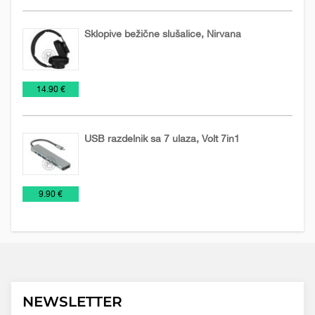
Sklopive bežične slušalice, Nirvana
Audio
Tehnička
Tehnologija
€
14.90 €
uređaji
oprema
USB razdelnik sa 7 ulaza, Volt 7in1
Tehnička
Tehnologija
€
9.90 €
oprema
NEWSLETTER