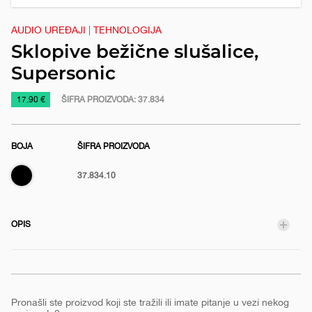
e
AUDIO UREĐAJI
|
TEHNOLOGIJA
Sklopive bežične slušalice,
Supersonic
https://www.macinkovic.rs/reklamni-
17.90 €
ŠIFRA PROIZVODA:
37.834
materijal/sklopive-
bezicne-
BOJA
ŠIFRA PROIZVODA
slusalice-
supersonic
Crna
37.834.10
OPIS
Pronašli ste proizvod koji ste tražili ili imate pitanje u vezi nekog