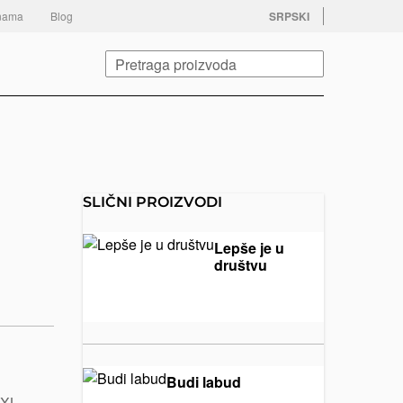
facebook
twitter
instagram
youtube
nama
Blog
SRPSKI
Pretraga
SLIČNI PROIZVODI
Lepše je u
društvu
Ilustracije
Majice
€
Boba
sa
Živkovića
ilustracijama
Budi labud
3XL