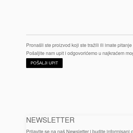
Pronašli ste proizvod koji ste tražili ili imate pitan
Pošaljite nam upit i odgovorićemo u najkraćem m
POŠALJI UPIT
NEWSLETTER
Prijavite se na naš Newsletter i budite informisani 