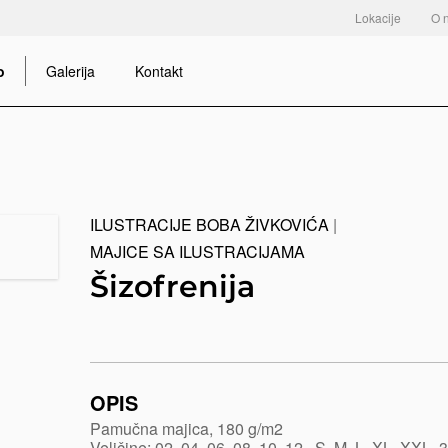
Lokacije
O 
o
Galerija
Kontakt
ILUSTRACIJE BOBA ŽIVKOVIĆA
|
MAJICE SA ILUSTRACIJAMA
Šizofrenija
https://www.macinkovic.rs/reklamni-
materijal/sizofrenija
OPIS
Pamučna majica, 180 g/m2
Veličine: 02, 04, 06, 08, 10, 12 , S, M, L, XL, XXL, 