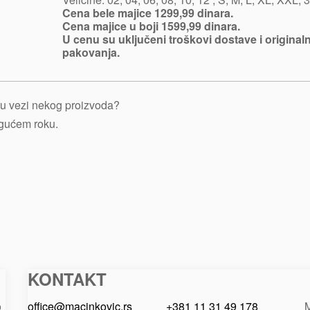
Cena bele majice 1299,99 dinara.
Cena majice u boji 1599,99 dinara.
U cenu su uključeni troškovi dostave i original
pakovanja.
je u vezi nekog proizvoda?
ogućem roku.
KONTAKT
Macinkovic
Macinkovic
https://www.macinkovic.rs/wp-
d.o.o.
content/themes/macinkovic
o
office@macinkovic.rs
+381 11 31 49 178
M