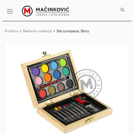
Serbian
Print
Menu
Početna
Reklamni materijal
Trenutno:
Set za bojenje, Bony
Prethodni
Slede
slajd
slajd