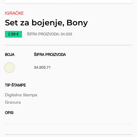
e
IGRAČKE
Set za bojenje, Bony
https://www.macinkovic.rs/reklamni-
2.99 €
ŠIFRA PROIZVODA:
34.503
materijal/set-
za-
BOJA
ŠIFRA PROIZVODA
bojenje-
bony
Bež
34.503.71
TIP ŠTAMPE
Digitalna štampa
Gravura
OPIS