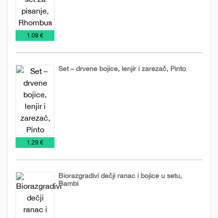
Drvene
Igračke
Olovke
Promo
Setovi
olovke
materijal
olovaka
€
1.09 €
Set – drvene bojice, lenjir i zarezač, Pinto
Drvene
Igračke
Olovke
olovke
€
1.29 €
Biorazgradivi dečji ranac i bojice u setu,
Bambi
Igračke
Rančevi
Torbe