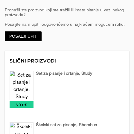
Pronašli ste proizvod koji ste tražili ili imate pitanje u vezi nekog
proizvoda?
Pošaljite nam upit i odgovorićemo u najkraćem mogućem roku.
POŠALJI UPIT
SLIČNI PROIZVODI
Set za pisanje i crtanje, Study
Igračke
€
0.99 €
Školski set za pisanje, Rhombus