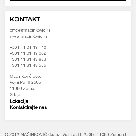
Macinkovic
Macinkovic
https://www.macinkovic.rs/wp-
KONTAKT
d.o.o.
content/themes/macinkovic
office@macinkovic.rs
www.macinkovic.rs
+381 11 31 49 178
+381 11 31 49 682
+381 11 31 49 683
+381 11 31 49 555
Mačinković doo.
Vojni Put II 250b
11080 Zemun
Srbija
Lokacija
Kontaktirajte nas
© 2012 MAČINKOVIĆ d.o.o. | Vojni put II 250b | 11080 Zemun |