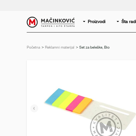
Serbian
Print
Proizvodi
Šta ra
Početna
Reklamni materijal
Trenutno:
Set za beleške, Bio
Prethodni
slajd