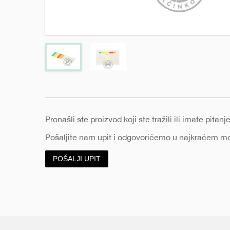
e
Pronašli ste proizvod koji ste tražili ili imate pita
Pošaljite nam upit i odgovorićemo u najkraćem 
POŠALJI UPIT