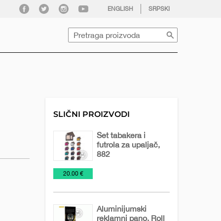
facebook
twitter
instagram
youtube
ENGLISH
SRPSKI
Pretraga
SLIČNI PROIZVODI
Set tabakera i
futrola za upaljač,
882
Kancelarija
Poslovni
Tabakere
€
20.00 €
setovi
Aluminijumski
reklamni pano, Roll