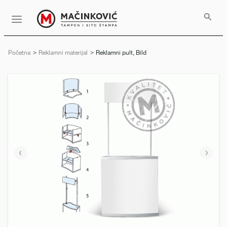
Serbian
Print
Menu
Početna
Reklamni materijal
Trenutno:
Reklamni pult, Bild
Prethodni
Slede
slajd
slajd