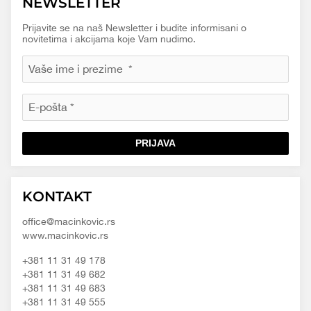
NEWSLETTER
Prijavite se na naš Newsletter i budite informisani o
novitetima i akcijama koje Vam nudimo.
PRIJAVA
Macinkovic
Macinkovic
https://www.macinkovic.rs/wp-
KONTAKT
d.o.o.
content/themes/macinkovic
office@macinkovic.rs
www.macinkovic.rs
+381 11 31 49 178
+381 11 31 49 682
+381 11 31 49 683
+381 11 31 49 555