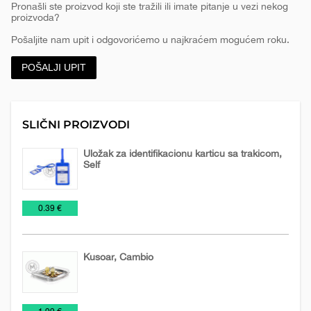
Pronašli ste proizvod koji ste tražili ili imate pitanje u vezi nekog
proizvoda?
Pošaljite nam upit i odgovorićemo u najkraćem mogućem roku.
POŠALJI UPIT
SLIČNI PROIZVODI
Uložak za identifikacionu karticu sa trakicom,
Self
Držači
Kancelarija
NOVO
€
0.39 €
identifikacionih
U
kartica
PONUDI
2026
Kusoar, Cambio
Kancelarija
Kusoari
€