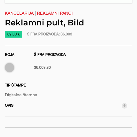
e
KANCELARIJA
|
REKLAMNI PANOI
Reklamni pult, Bild
https://www.macinkovic.rs/reklamni-
69.00 €
ŠIFRA PROIZVODA:
36.003
materijal/reklamni-
pult-
BOJA
ŠIFRA PROIZVODA
bild
Srebrna
36.003.80
TIP ŠTAMPE
Digitalna štampa
OPIS