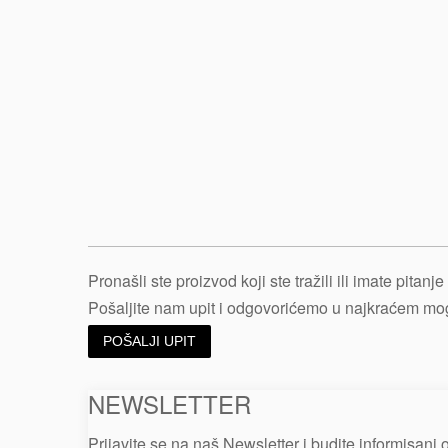
Pronašli ste proizvod koji ste tražili ili imate pitan
Pošaljite nam upit i odgovorićemo u najkraćem m
POŠALJI UPIT
NEWSLETTER
Prijavite se na naš Newsletter i budite informisani 