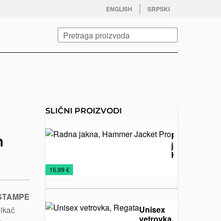
facebook
twitter
instagram
youtube
ENGLISH
SRPSKI
Pretraga
SLIČNI PROIZVODI
Radna
h
jakna,
Hammer
Jacket
Jakne
Radna
Tekstil
€
16.99 €
Pro
odela
 ŠTAMPE
Unisex
likač
vetrovka,