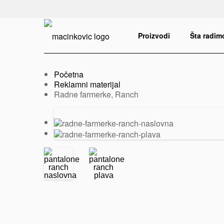
Serbian
Print
Proizvodi
Šta radim
Početna
Reklamni materijal
Trenutno:
Radne farmerke, Ranch
Prethodni
Sledeći
slajd
slajd