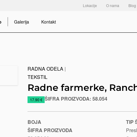
Lokacije
O nama
Blog
o
Galerija
Kontakt
RADNA ODELA
|
TEKSTIL
Radne farmerke, Ranc
ŠIFRA PROIZVODA:
58.054
https://www.macinkovic.rs/reklamni-
17.90 €
materijal/radne-
farmerke-
ranch
BOJA
TIP
ŠIFRA PROIZVODA
Pres