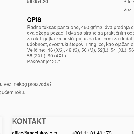
58.054.20
Sito
Plava
Vez
OPIS
Radne teksas pantalone, 450 gr/m2, dva prednja 
dva džepa pozadi i dva sa strane sa praktičnim od
za alat, gajka za čekić, pojas sa lastišem za dodat
udobnost, dvostruki štepovi i ringlice, kao ojačanje
Veličine: 46 (XS), 48 (S), 50 (M), 52(L), 54 (XL), 5
58 (3XL), 60 (4XL)
Pakovanje: 20/1
je u vezi nekog proizvoda?
ogućem roku.
KONTAKT
Macinkovic
Macinkovic
https://www.macinkovic.rs/wp-
d.o.o.
content/themes/macinkovic
o
office@macinkovic.rs
+381 11 31 49 178
M