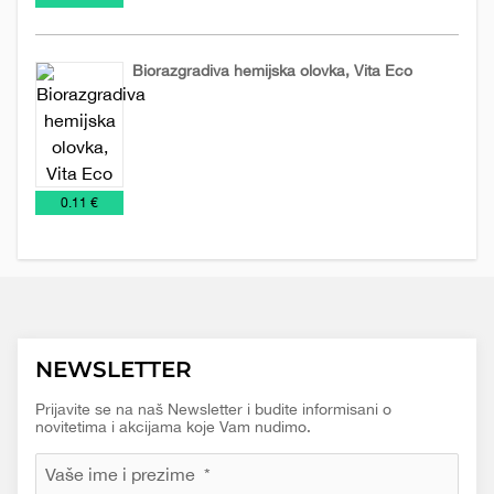
Biorazgradiva hemijska olovka, Vita Eco
Biorazgradive
Olovke
Promo
olovke
materijal
€
0.11 €
NEWSLETTER
Prijavite se na naš Newsletter i budite informisani o
novitetima i akcijama koje Vam nudimo.