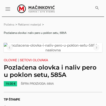
Serbian
Print
Menu
Početna
Reklamni materijal
Trenutno:
Pozlaćena olovka i naliv pero u poklon setu, 585A
Prethodni
Slede
slajd
slajd
OLOVKE
|
SETOVI OLOVAKA
Pozlaćena olovka i naliv pero
u poklon setu, 585A
https://www.macinkovic.rs/reklamni-
75.00 €
ŠIFRA PROIZVODA:
585A
materijal/pozlacena-
olovka-
TIP ŠTAMPE
i-