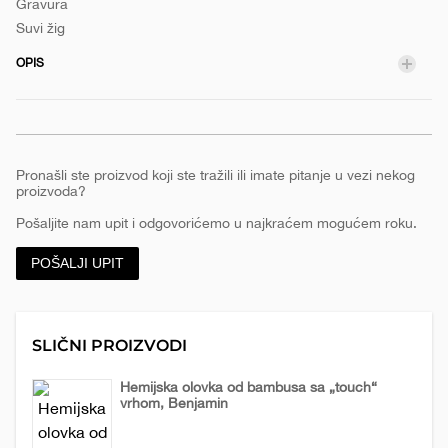
naliv-
Gravura
pero-
Suvi žig
e
u-
OPIS
poklon-
setu-
585a
Pronašli ste proizvod koji ste tražili ili imate pitanje u vezi nekog
proizvoda?
Pošaljite nam upit i odgovorićemo u najkraćem mogućem roku.
POŠALJI UPIT
SLIČNI PROIZVODI
Hemijska olovka od bambusa sa „touch“
vrhom, Benjamin
Biorazgradive
Olovke
Promo