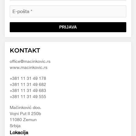
PRIJAVA
Macinkovic
Macinkovic
https://www.macinkovic.rs/wp-
KONTAKT
d.o.o.
content/themes/macinkovic
office@macinkovic.rs
www.macinkovic.rs
+381 11 31 49 178
+381 11 31 49 682
+381 11 31 49 683
+381 11 31 49 555
Mačinković doo.
Vojni Put II 250b
11080 Zemun
Srbija
Lokacija