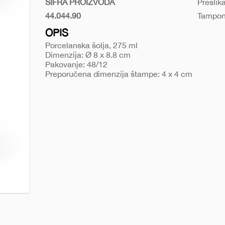
ŠIFRA PROIZVODA
Preslik
44.044.90
Tampon
Bela
OPIS
Porcelanska šolja, 275 ml
Dimenzija: Ø 8 x 8.8 cm
Pakovanje: 48/12
Preporučena dimenzija štampe: 4 x 4 cm