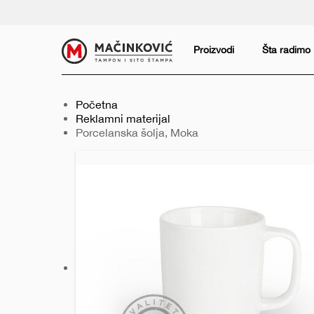
Serbian
Print
Proizvodi
Šta radimo
Početna
Reklamni materijal
Trenutno:
Porcelanska šolja, Moka
Prethodni
Sledeći
slajd
slajd