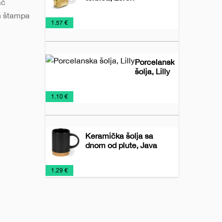
ač
 štampa
Promo
Torbe
Torbe
€
1.57 €
materijal
za
kozmetiku
Porcelanska
šolja, Lilly
Porcelanske
Promo
Šolje
€
1.10 €
šolje
materijal
Keramička šolja sa
dnom od plute, Java
Keramičke
Šolje
€
1.29 €
šolje