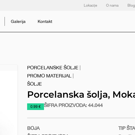
Lokacije
O nama
Blog
Galerija
Kontakt
PORCELANSKE ŠOLJE
|
PROMO MATERIJAL
|
ŠOLJE
Porcelanska šolja, Mok
ŠIFRA PROIZVODA:
44.044
https://www.macinkovic.rs/reklamni-
0.99 €
materijal/porcelanska-
solja-
moka
BOJA
TIP ŠT