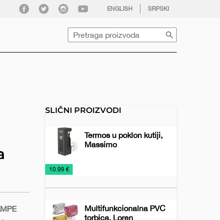
facebook
twitter
instagram
youtube
ENGLISH
SRPSKI
Pretraga
SLIČNI PROIZVODI
Termos u poklon kutiji,
Massimo
a
Metalne
Šolje
Šolje
€
10.99 €
šolje
za
putovanja
Multifunkcionalna PVC
AMPE
torbica, Loren