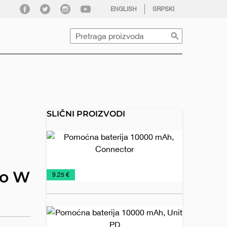
facebook
twitter
instagram
youtube
ENGLISH
SRPSKI
Pretraga
SLIČNI PROIZVODI
Pomoćna
baterija
10000
mAh,
NOVO
Pomoćne
Tehnologija
mo W
€
9.25 €
Connector
U
baterije
PONUDI
2026
Pomoćna
baterija