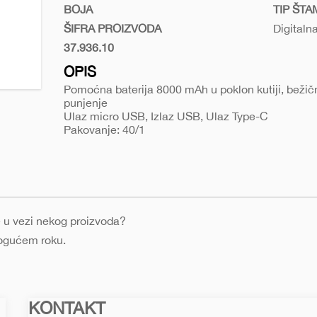
bezicno-
BOJA
TIP ŠT
punjenje-
ŠIFRA PROIZVODA
Digitaln
como-
37.936.10
Crna
w
OPIS
Pomoćna baterija 8000 mAh u poklon kutiji, bežič
punjenje
Ulaz micro USB, Izlaz USB, Ulaz Type-C
Pakovanje: 40/1
nje u vezi nekog proizvoda?
mogućem roku.
KONTAKT
Macinkovic
Macinkovic
https://www.macinkovic.rs/wp-