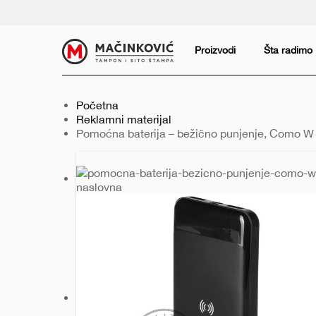
Serbian
Print
Proizvodi
Šta radimo
Početna
Reklamni materijal
Trenutno:
Pomoćna baterija – bežično punjenje, Como W
Prethodni
Sledeći
slajd
slajd