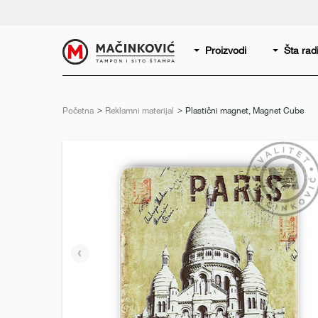
Serbian
Print
Proizvodi
Šta ra
Početna
Reklamni materijal
Trenutno:
Plastični magnet, Magnet Cube
Prethodni
slajd