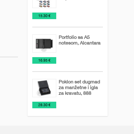
Kancelarija
Kožna
Poslovni
€
15.30 €
galanterija
setovi
Portfolio sa A5
notesom, Alcantara
Notesi
Poslovni
Promo
Rokovnici
€
16.95 €
setovi
materijal
2026
Poklon set dugmad
za manžetne i igla
za kravatu, 888
Kancelarija
Poslovni
€
28.30 €
setovi