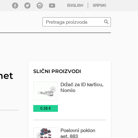
facebook
twitter
instagram
youtube
ENGLISH
SRPSKI
Pretraga
SLIČNI PROIZVODI
net
Držač za ID karticu,
Nomio
Držači
Kancelarija
€
0.38 €
identifikacionih
kartica
Poslovni poklon
set, 883