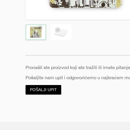
e
Pronašli ste proizvod koji ste tražili ili imate pita
Pošaljite nam upit i odgovorićemo u najkraćem 
POŠALJI UPIT