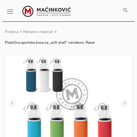
Serbian
Print
Menu
Početna
Reklamni materijal
Trenutno:
Plastična sportska boca sa „soft shell“ navlakom, Raise
Prethodni
Slede
slajd
slajd