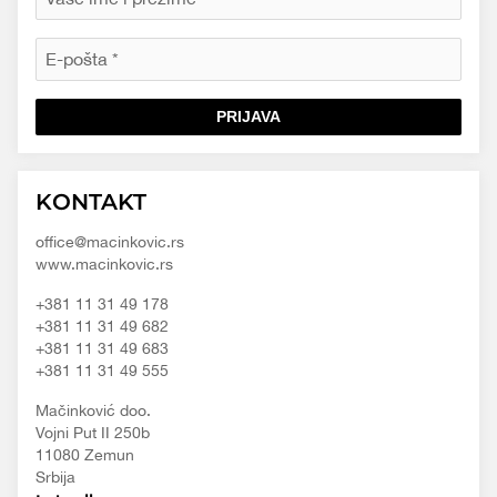
PRIJAVA
Macinkovic
Macinkovic
https://www.macinkovic.rs/wp-
KONTAKT
d.o.o.
content/themes/macinkovic
office@macinkovic.rs
www.macinkovic.rs
+381 11 31 49 178
+381 11 31 49 682
+381 11 31 49 683
+381 11 31 49 555
Mačinković doo.
Vojni Put II 250b
11080 Zemun
Srbija