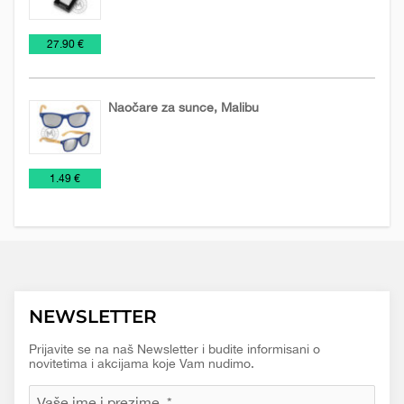
Metalni
Promo
Upaljači
€
27.90 €
upaljači
materijal
Naočare za sunce, Malibu
Naočare
NOVO
Relaksacija,
€
1.49 €
za
U
lepota
sunce
PONUDI
i
2026
zdravlje
NEWSLETTER
Prijavite se na naš Newsletter i budite informisani o
novitetima i akcijama koje Vam nudimo.