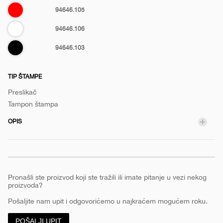
Crvena
94646.105
Bela
94646.106
Crna
94646.103
TIP ŠTAMPE
Preslikač
Tampon štampa
OPIS
Pronašli ste proizvod koji ste tražili ili imate pitanje u vezi nekog
proizvoda?
Pošaljite nam upit i odgovorićemo u najkraćem mogućem roku.
POŠALJI UPIT