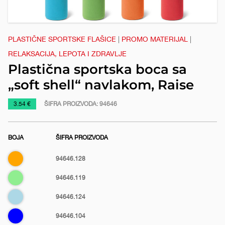
e
PLASTIČNE SPORTSKE FLAŠICE
|
PROMO MATERIJAL
|
RELAKSACIJA, LEPOTA I ZDRAVLJE
Plastična sportska boca sa
„soft shell“ navlakom, Raise
https://www.macinkovic.rs/reklamni-
3.54 €
ŠIFRA PROIZVODA:
94646
materijal/plasticna-
sportska-
BOJA
ŠIFRA PROIZVODA
boca-
sa-
Narandžasta
94646.128
soft-
shell-
Svetlo
94646.119
navlakom-
zelena
Svetlo
94646.124
raise
plava
Plava
94646.104