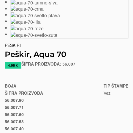
PEŠKIRI
Peškir, Aqua 70
ŠIFRA PROIZVODA:
56.007
https://www.macinkovic.rs/reklamni-
4.99 €
materijal/peskir-
aqua-
70
BOJA
TIP ŠTAMPE
ŠIFRA PROIZVODA
Vez
56.007.90
Bela
56.007.71
Bež
56.007.60
Narandžasta
56.007.53
Kelly
56.007.40
zelena
žuta