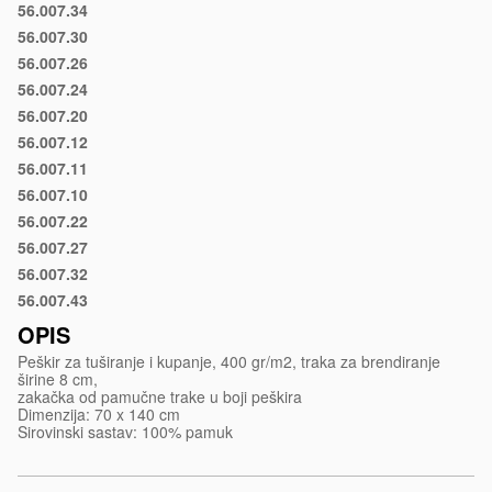
56.007.34
Ciklama
56.007.30
Crvena
56.007.26
Tirkizno
56.007.24
plava
Ljubičasta
56.007.20
Plava
56.007.12
Siva
56.007.11
Tamno
56.007.10
siva
Crna
56.007.22
Svetlo
56.007.27
plava
Lila
56.007.32
Roze
56.007.43
Svetlo
žuta
OPIS
Peškir za tuširanje i kupanje, 400 gr/m2, traka za brendiranje
širine 8 cm,
zakačka od pamučne trake u boji peškira
Dimenzija: 70 x 140 cm
Sirovinski sastav: 100% pamuk