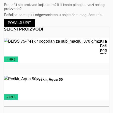
Pronašli ste proizvod koji ste tražili ili imate pitanje u vezi nekog
proizvoda?
Pošaljite nam upit i odgovorićemo u najkraćem mogućem roku.
POŠALJI UPIT
SLIČNI PROIZVODI
BLISS 
Peškir
pogoda
sublima
Peškiri
370 g/
€
4.99 €
Peškir, Aqua 50
Peškiri
€
2.59 €