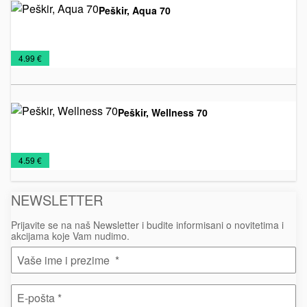
Peškir, Aqua 70
Peškiri
€
4.99 €
Peškir, Wellness 70
Peškiri
€
4.59 €
NEWSLETTER
Prijavite se na naš Newsletter i budite informisani o novitetima i
akcijama koje Vam nudimo.