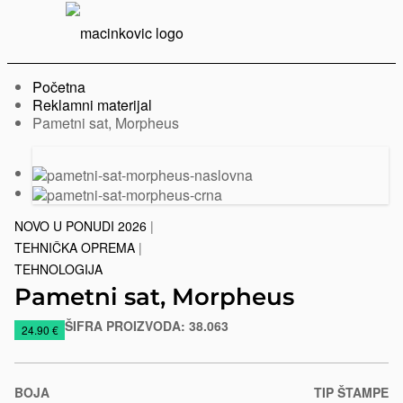
Serbian
Print
Menu
Početna
Reklamni materijal
Trenutno:
Pametni sat, Morpheus
Prethodni
Sledeći
slajd
slajd
NOVO U PONUDI 2026
|
TEHNIČKA OPREMA
|
TEHNOLOGIJA
Pametni sat, Morpheus
ŠIFRA PROIZVODA:
38.063
https://www.macinkovic.rs/reklamni-
24.90 €
materijal/pametni-
sat-
morpheus
BOJA
TIP ŠTAMPE