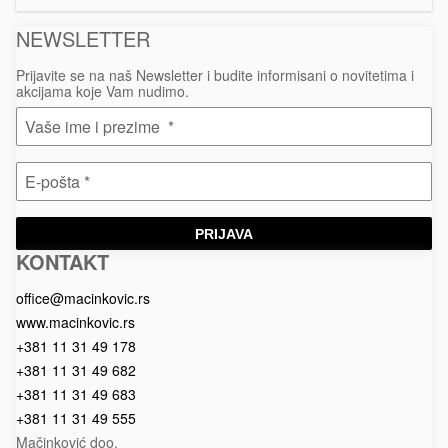
NEWSLETTER
Prijavite se na naš Newsletter i budite informisani o novitetima i
akcijama koje Vam nudimo.
PRIJAVA
KONTAKT
Macinkovic
Macinkovic
https://www.macinkovic.rs/wp-
d.o.o.
content/themes/macinkovic
office@macinkovic.rs
www.macinkovic.rs
+381 11 31 49 178
+381 11 31 49 682
+381 11 31 49 683
+381 11 31 49 555
Mačinković doo.