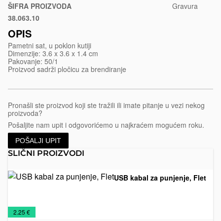
ŠIFRA PROIZVODA
Gravura
38.063.10
Crna
OPIS
Pametni sat, u poklon kutiji
Dimenzije: 3.6 x 3.6 x 1.4 cm
Pakovanje: 50/1
Proizvod sadrži pločicu za brendiranje
Pronašli ste proizvod koji ste tražili ili imate pitanje u vezi nekog
proizvoda?
Pošaljite nam upit i odgovorićemo u najkraćem mogućem roku.
POŠALJI UPIT
SLIČNI PROIZVODI
USB kabal za punjenje, Flet
Promo
Tehnička
Tehnologija
€
2.25 €
materijal
oprema