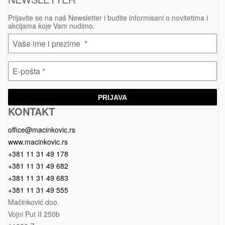
Prijavite se na naš Newsletter i budite informisani o novitetima i
akcijama koje Vam nudimo.
PRIJAVA
KONTAKT
Macinkovic
Macinkovic
https://www.macinkovic.rs/wp-
d.o.o.
content/themes/macinkovic
office@macinkovic.rs
www.macinkovic.rs
+381 11 31 49 178
+381 11 31 49 682
+381 11 31 49 683
+381 11 31 49 555
Mačinković doo.
Vojni Put II 250b