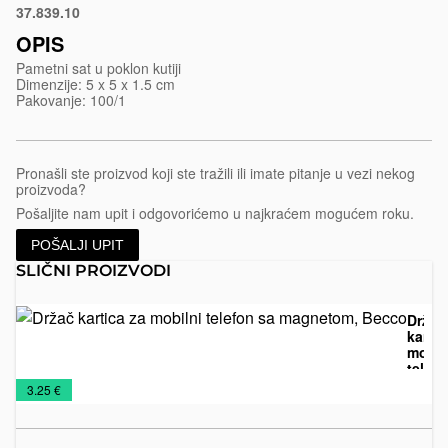
37.839.10
Crna
OPIS
Pametni sat u poklon kutiji
Dimenzije: 5 x 5 x 1.5 cm
Pakovanje: 100/1
Pronašli ste proizvod koji ste tražili ili imate pitanje u vezi nekog
proizvoda?
Pošaljite nam upit i odgovorićemo u najkraćem mogućem roku.
POŠALJI UPIT
SLIČNI PROIZVODI
Držač
kartic
mobil
telefo
Kancelarija
Tehnička
Tehnologija
Vizitari
magn
€
3.25 €
Becc
oprema