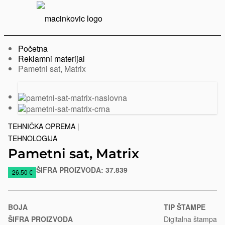
Serbian
Print
Menu
Početna
Reklamni materijal
Trenutno:
Pametni sat, Matrix
Prethodni
Sledeći
slajd
slajd
TEHNIČKA OPREMA
|
TEHNOLOGIJA
Pametni sat, Matrix
ŠIFRA PROIZVODA:
37.839
https://www.macinkovic.rs/reklamni-
26.50 €
materijal/pametni-
sat-
matrix
BOJA
TIP ŠTAMPE
ŠIFRA PROIZVODA
Digitalna štampa