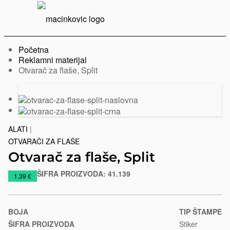
Serbian
Print
Menu
Početna
Reklamni materijal
Trenutno:
Otvarač za flaše, Split
Prethodni
Sledeći
slajd
slajd
ALATI
|
OTVARAČI ZA FLAŠE
Otvarač za flaše, Split
ŠIFRA PROIZVODA:
41.139
https://www.macinkovic.rs/reklamni-
1.39 €
materijal/otvarac-
za-
flase-
BOJA
TIP ŠTAMPE
split
ŠIFRA PROIZVODA
Stiker