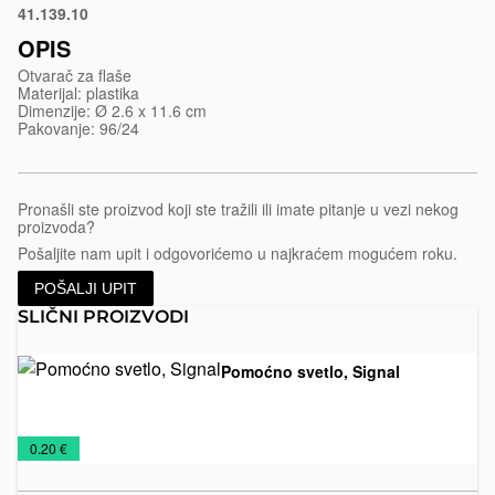
41.139.10
Crna
OPIS
Otvarač za flaše
Materijal: plastika
Dimenzije: Ø 2.6 x 11.6 cm
Pakovanje: 96/24
Pronašli ste proizvod koji ste tražili ili imate pitanje u vezi nekog
proizvoda?
Pošaljite nam upit i odgovorićemo u najkraćem mogućem roku.
POŠALJI UPIT
SLIČNI PROIZVODI
Pomoćno svetlo, Signal
Alati
Baterijske
€
0.20 €
lampe