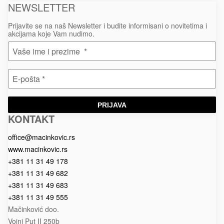
NEWSLETTER
Prijavite se na naš Newsletter i budite informisani o novitetima i
akcijama koje Vam nudimo.
PRIJAVA
KONTAKT
Macinkovic
Macinkovic
https://www.macinkovic.rs/wp-
d.o.o.
content/themes/macinkovic
office@macinkovic.rs
www.macinkovic.rs
+381 11 31 49 178
+381 11 31 49 682
+381 11 31 49 683
+381 11 31 49 555
Mačinković doo.
Vojni Put II 250b