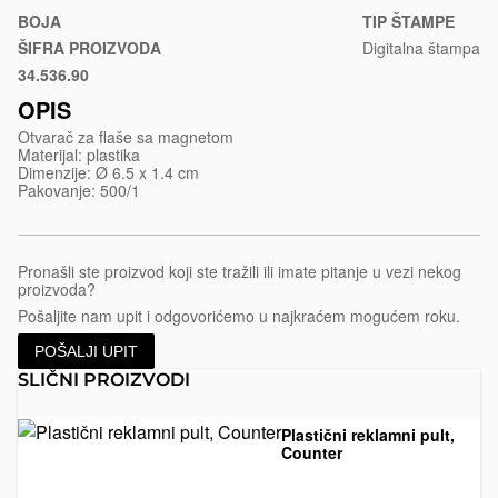
flase-
BOJA
TIP ŠTAMPE
sa-
ŠIFRA PROIZVODA
Digitalna štampa
magnetom-
34.536.90
Bela
magnet-
OPIS
cap
Otvarač za flaše sa magnetom
Materijal: plastika
Dimenzije: Ø 6.5 x 1.4 cm
Pakovanje: 500/1
Pronašli ste proizvod koji ste tražili ili imate pitanje u vezi nekog
proizvoda?
Pošaljite nam upit i odgovorićemo u najkraćem mogućem roku.
POŠALJI UPIT
SLIČNI PROIZVODI
Plastični reklamni pult,
Counter