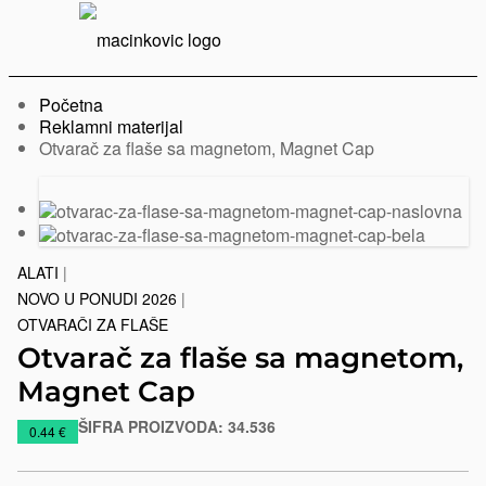
Serbian
Print
Menu
Početna
Reklamni materijal
Trenutno:
Otvarač za flaše sa magnetom, Magnet Cap
Prethodni
Sledeći
slajd
slajd
ALATI
|
NOVO U PONUDI 2026
|
OTVARAČI ZA FLAŠE
Otvarač za flaše sa magnetom,
Magnet Cap
ŠIFRA PROIZVODA:
34.536
https://www.macinkovic.rs/reklamni-
0.44 €
materijal/otvarac-
za-