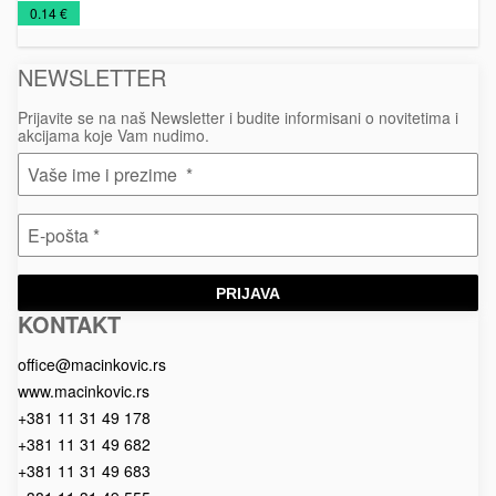
NOVO
Olovke
Plastične
€
0.14 €
U
olovke
PONUDI
NEWSLETTER
2026
Prijavite se na naš Newsletter i budite informisani o novitetima i
akcijama koje Vam nudimo.
PRIJAVA
KONTAKT
Macinkovic
Macinkovic
https://www.macinkovic.rs/wp-
d.o.o.
content/themes/macinkovic
office@macinkovic.rs
www.macinkovic.rs
+381 11 31 49 178
+381 11 31 49 682
+381 11 31 49 683