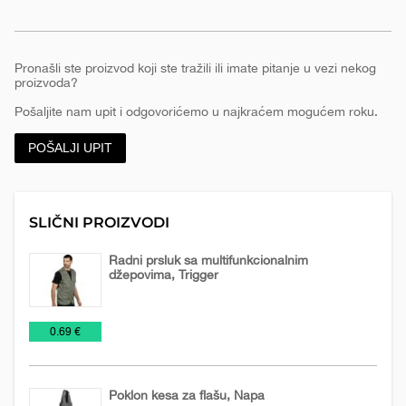
Pronašli ste proizvod koji ste tražili ili imate pitanje u vezi nekog
proizvoda?
Pošaljite nam upit i odgovorićemo u najkraćem mogućem roku.
POŠALJI UPIT
SLIČNI PROIZVODI
Radni prsluk sa multifunkcionalnim
džepovima, Trigger
NOVO
Prsluci
Radna
Tekstil
€
0.69 €
U
odela
PONUDI
2026
Poklon kesa za flašu, Napa