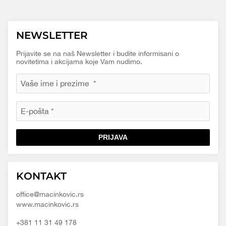
NEWSLETTER
Prijavite se na naš Newsletter i budite informisani o
novitetima i akcijama koje Vam nudimo.
PRIJAVA
Macinkovic
Macinkovic
https://www.macinkovic.rs/wp-
KONTAKT
d.o.o.
content/themes/macinkovic
office@macinkovic.rs
www.macinkovic.rs
+381 11 31 49 178