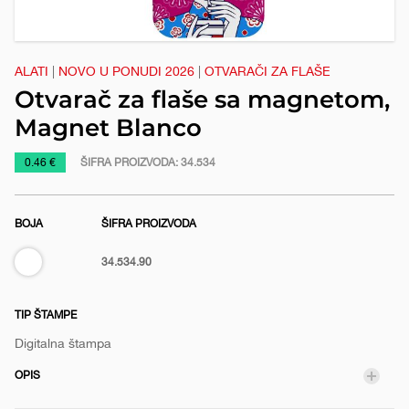
e
ALATI
|
NOVO U PONUDI 2026
|
OTVARAČI ZA FLAŠE
Otvarač za flaše sa magnetom,
Magnet Blanco
https://www.macinkovic.rs/reklamni-
0.46 €
ŠIFRA PROIZVODA:
34.534
materijal/otvarac-
za-
BOJA
ŠIFRA PROIZVODA
flase-
sa-
Bela
34.534.90
magnetom-
magnet-
blanco
TIP ŠTAMPE
Digitalna štampa
OPIS