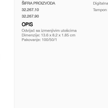
uloscima-
ŠIFRA PROIZVODA
Digitaln
fixer
32.267.10
Tampon 
Crna
32.267.90
Bela
OPIS
Odvijač sa izmenjivim ulošcima
Dimenzije: 13.6 x 8.2 x 1.85 cm
Pakovanje: 100/50/1