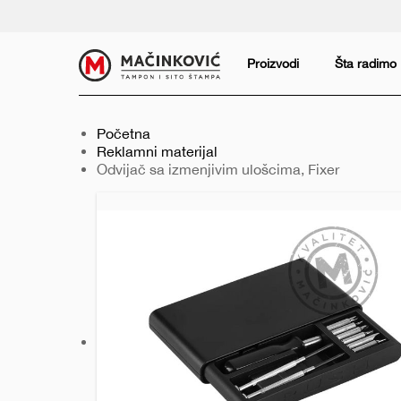
Serbian
Print
Proizvodi
Šta radimo
Početna
Reklamni materijal
Trenutno:
Odvijač sa izmenjivim ulošcima, Fixer
Prethodni
Sledeći
slajd
slajd