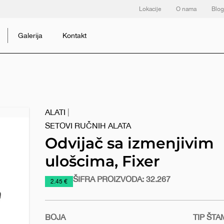
Lokacije
O nama
Blog
Galerija
Kontakt
ALATI
|
SETOVI RUČNIH ALATA
Odvijač sa izmenjivim
ulošcima, Fixer
ŠIFRA PROIZVODA:
32.267
https://www.macinkovic.rs/reklamni-
2.45 €
materijal/odvijac-
sa-
izmenjivim-
BOJA
TIP ŠT