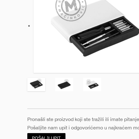
Pronašli ste proizvod koji ste tražili ili imate pita
Pošaljite nam upit i odgovorićemo u najkraćem 
POŠALJI UPIT