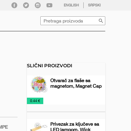
facebook
twitter
instagram
youtube
ENGLISH
SRPSKI
Pretraga
SLIČNI PROIZVODI
Otvarač za flaše sa
magnetom, Magnet Cap
Alati
NOVO
Otvarači
€
0.44 €
U
za
PONUDI
flaše
2026
Privezak za ključeve sa
AMPE
LED lampom, Wick