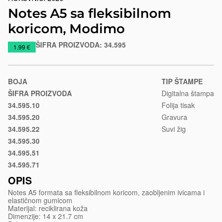
Notes A5 sa fleksibilnom
koricom, Modimo
ŠIFRA PROIZVODA:
34.595
https://www.macinkovic.rs/reklamni-
1.99 €
materijal/notes-
a5-
sa-
BOJA
TIP ŠTAMPE
fleksibilnom-
ŠIFRA PROIZVODA
Digitalna štampa
koricom-
34.595.10
Folija tisak
Crna
modimo
34.595.20
Gravura
Plava
34.595.22
Suvi žig
Svetlo
34.595.30
plava
Crvena
34.595.51
Svetlo
34.595.71
zelena
Bež
OPIS
Notes A5 formata sa fleksibilnom koricom, zaobljenim ivicama i
elastičnom gumicom
Materijal: reciklirana koža
Dimenzije: 14 x 21.7 cm