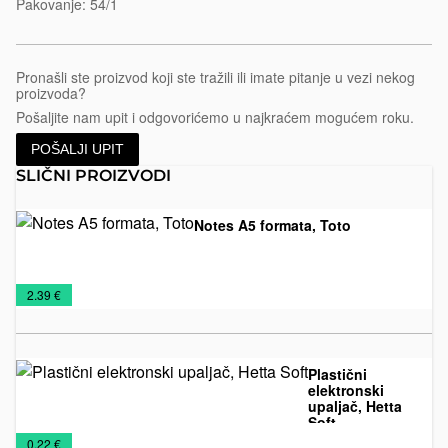
Pakovanje: 54/1
Pronašli ste proizvod koji ste tražili ili imate pitanje u vezi nekog
proizvoda?
Pošaljite nam upit i odgovorićemo u najkraćem mogućem roku.
POŠALJI UPIT
SLIČNI PROIZVODI
Notes A5 formata, Toto
Notesi
Rokovnici
€
2.39 €
2026
Plastični
elektronski
upaljač, Hetta
Soft
NOVO
Plastični
Upaljači
€
0.22 €