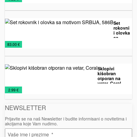
U
elektronski
PONUDI
upaljači
2026
Set
rokovnik
i olovka
sa
Kožna
Kožni
Rokovnici
motivom
€
83.00 €
SRBIJA,
galanterija
rokovnici
2026
586B
Sklopivi
kišobran
otporan na
vetar, Coral
Kišobrani
NOVO
€
2.99 €
U
PONUDI
NEWSLETTER
2026
Prijavite se na naš Newsletter i budite informisani o novitetima i
akcijama koje Vam nudimo.