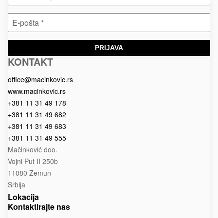
PRIJAVA
KONTAKT
Macinkovic
Macinkovic
https://www.macinkovic.rs/wp-
d.o.o.
content/themes/macinkovic
office@macinkovic.rs
www.macinkovic.rs
+381 11 31 49 178
+381 11 31 49 682
+381 11 31 49 683
+381 11 31 49 555
Mačinković doo.
Vojni Put II 250b
11080 Zemun
Srbija
Lokacija
Kontaktirajte nas