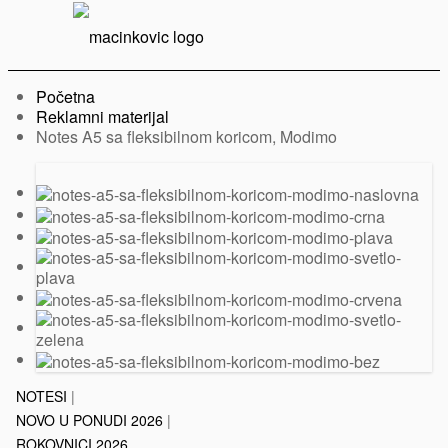
Serbian
Print
Menu
Početna
Reklamni materijal
Trenutno:
Notes A5 sa fleksibilnom koricom, Modimo
Prethodni
Sledeći
slajd
slajd
NOTESI
|
NOVO U PONUDI 2026
|
ROKOVNICI 2026