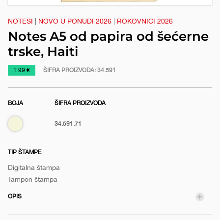
e
NOTESI
|
NOVO U PONUDI 2026
|
ROKOVNICI 2026
Notes A5 od papira od šećerne
trske, Haiti
https://www.macinkovic.rs/reklamni-
1.99 €
ŠIFRA PROIZVODA:
34.591
materijal/notes-
a5-
BOJA
ŠIFRA PROIZVODA
od-
papira-
Bež
34.591.71
od-
secerne-
trske-
TIP ŠTAMPE
haiti
Digitalna štampa
Tampon štampa
OPIS