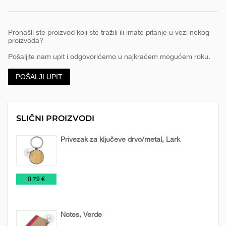
Pronašli ste proizvod koji ste tražili ili imate pitanje u vezi nekog
proizvoda?
Pošaljite nam upit i odgovorićemo u najkraćem mogućem roku.
POŠALJI UPIT
SLIČNI PROIZVODI
Privezak za ključeve drvo/metal, Lark
Drveni
Metalni
NOVO
Privesci
€
0.79 €
privesci
privesci
U
PONUDI
2026
Notes, Verde