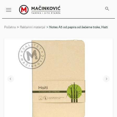
Serbian
Print
Menu
Početna
Reklamni materijal
Trenutno:
Notes A5 od papira od šećerne trske, Haiti
Prethodni
Slede
slajd
slajd