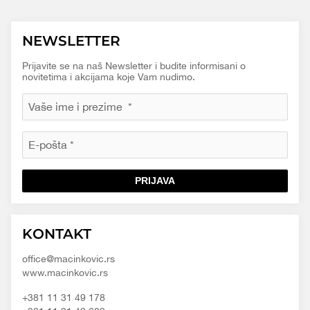
NEWSLETTER
Prijavite se na naš Newsletter i budite informisani o
novitetima i akcijama koje Vam nudimo.
PRIJAVA
Macinkovic
Macinkovic
https://www.macinkovic.rs/wp-
KONTAKT
d.o.o.
content/themes/macinkovic
office@macinkovic.rs
www.macinkovic.rs
+381 11 31 49 178