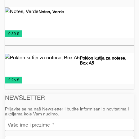
Notes, Verde
Biorazgradivi
Kancelarija
Notesi
€
0.89 €
notesi
Poklon kutija za notese,
Box A5
Notesi
Poslovni
Rokovnici
€
2.25 €
setovi
2026
NEWSLETTER
Prijavite se na naš Newsletter i budite informisani o novitetima i
akcijama koje Vam nudimo.