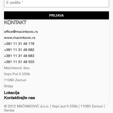
PRIJAVA
KONTAKT
Macinkovic
Macinkovic
https://www.macinkovic.rs/wp-
d.o.o.
content/themes/macinkovic
office@macinkovic.rs
www.macinkovic.rs
+381 11 31 49 178
+381 11 31 49 682
+381 11 31 49 683
+381 11 31 49 555
Mačinković doo.
Vojni Put II 250b
11080 Zemun
Srbija
Lokacija
Kontaktirajte nas
© 2012 MAČINKOVIĆ d.o.o. | Vojni put II 250b | 11080 Zemun |
Serbia