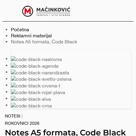
Serbian
Print
Menu
Početna
Reklamni materijal
Trenutno:
Notes A5 formata, Code Black
Prethodni
Sledeći
slajd
slajd
NOTESI
|
ROKOVNICI 2026
Notes A5 formata, Code Black