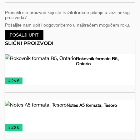
Pronašli ste proizvod koji ste tražili ili imate pitanje u vezi nekog
proizvoda?
Pošaljite nam upit i odgovorićemo u najkraćem mogućem roku.
POŠALJI UPIT
SLIČNI PROIZVODI
Rokovnik formata B5,
Ontario
Promo
Rokovnici
€
4.25 €
materijal
2026
Notes A5 formata, Tesoro
Notesi
Rokovnici
€
3.25 €
2026