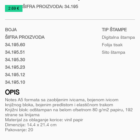
ŠIFRA PROIZVODA:
34.195
https://www.macinkovic.rs/reklamni-
2.69 €
materijal/notes-
a5-
BOJA
TIP ŠTAMPE
formata-
ŠIFRA PROIZVODA
Digitalna štampa
code-
34.195.60
Folija tisak
black
Narandžasta
34.195.51
Sito štampa
Svetlo
34.195.30
zelena
Crvena
34.195.23
Rojal
34.195.12
plava
Siva
34.195.10
Crna
OPIS
Notes A5 formata sa zaobljenim ivicama, bojenom ivicom
knjižnog bloka, bojenim predlistom i elastičnom trakom
Knjižni blok: odštampan na belom ofsetnom 80 g/m2 papiru, 192
strane sa linijama
Materijal za oblaganje korice: vinil papir
Dimenzija: 14.4 x 21.4 cm
Pakovanje: 20