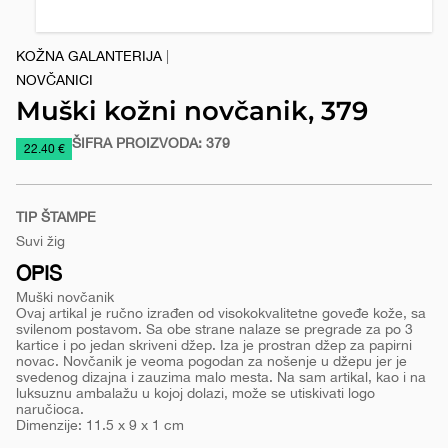
KOŽNA GALANTERIJA
|
NOVČANICI
Muški kožni novčanik, 379
ŠIFRA PROIZVODA:
379
https://www.macinkovic.rs/reklamni-
22.40 €
materijal/muski-
kozni-
TIP ŠTAMPE
novcanik-
Suvi žig
379
OPIS
Muški novčanik
Ovaj artikal je ručno izrađen od visokokvalitetne goveđe kože, sa
svilenom postavom. Sa obe strane nalaze se pregrade za po 3
kartice i po jedan skriveni džep. Iza je prostran džep za papirni
novac. Novčanik je veoma pogodan za nošenje u džepu jer je
svedenog dizajna i zauzima malo mesta. Na sam artikal, kao i na
luksuznu ambalažu u kojoj dolazi, može se utiskivati logo
naručioca.
Dimenzije: 11.5 x 9 x 1 cm