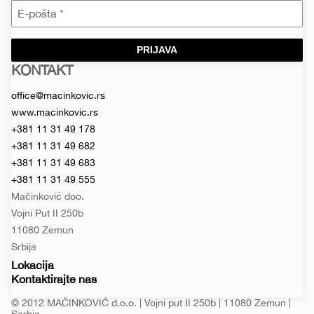
PRIJAVA
KONTAKT
Macinkovic
Macinkovic
https://www.macinkovic.rs/wp-
d.o.o.
content/themes/macinkovic
office@macinkovic.rs
www.macinkovic.rs
+381 11 31 49 178
+381 11 31 49 682
+381 11 31 49 683
+381 11 31 49 555
Mačinković doo.
Vojni Put II 250b
11080 Zemun
Srbija
Lokacija
Kontaktirajte nas
© 2012 MAČINKOVIĆ d.o.o. | Vojni put II 250b | 11080 Zemun |
Serbia