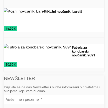
kozmetiku
Kožni novčanik, Laretti
Novčanici
€
15.90 €
Futrola za
konobarski
novčanik, 9891
Novčanici
€
30.60 €
NEWSLETTER
Prijavite se na naš Newsletter i budite informisani o novitetima i
akcijama koje Vam nudimo.