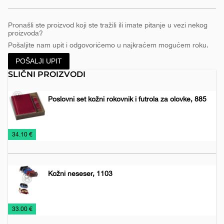
Pronašli ste proizvod koji ste tražili ili imate pitanje u vezi nekog
proizvoda?
Pošaljite nam upit i odgovorićemo u najkraćem mogućem roku.
POŠALJI UPIT
SLIČNI PROIZVODI
Poslovni set kožni rokovnik i futrola za olovke, 885
Kancelarija
Kožna
Poslovni
€
34.10 €
galanterija
setovi
Kožni neseser, 1103
Kožna
Torbe
Torbe
€
33.00 €
galanterija
za