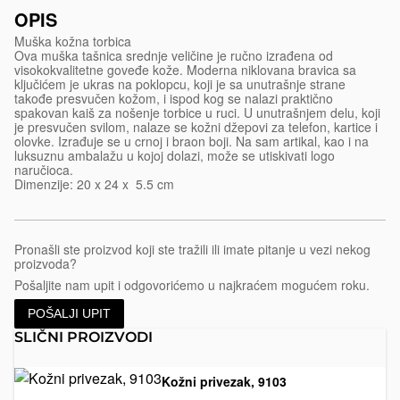
OPIS
Muška kožna torbica
Ova muška tašnica srednje veličine je ručno izrađena od
visokokvalitetne goveđe kože. Moderna niklovana bravica sa
ključićem je ukras na poklopcu, koji je sa unutrašnje strane
takođe presvučen kožom, i ispod kog se nalazi praktično
spakovan kaiš za nošenje torbice u ruci. U unutrašnjem delu, koji
je presvučen svilom, nalaze se kožni džepovi za telefon, kartice i
olovke. Izrađuje se u crnoj i braon boji. Na sam artikal, kao i na
luksuznu ambalažu u kojoj dolazi, može se utiskivati logo
naručioca.
Dimenzije: 20 x 24 x 5.5 cm
Pronašli ste proizvod koji ste tražili ili imate pitanje u vezi nekog
proizvoda?
Pošaljite nam upit i odgovorićemo u najkraćem mogućem roku.
POŠALJI UPIT
SLIČNI PROIZVODI
Kožni privezak, 9103