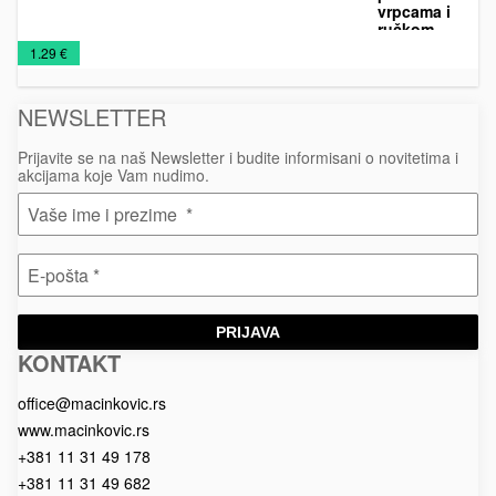
vrpcama i
ručkom,
Rančevi
Torbe
Exit
€
1.29 €
NEWSLETTER
Prijavite se na naš Newsletter i budite informisani o novitetima i
akcijama koje Vam nudimo.
PRIJAVA
KONTAKT
Macinkovic
Macinkovic
https://www.macinkovic.rs/wp-
d.o.o.
content/themes/macinkovic
office@macinkovic.rs
www.macinkovic.rs
+381 11 31 49 178
+381 11 31 49 682