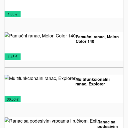
Kožna
Kožni
Privesci
€
1.80 €
galanterija
privesci
Pamučni ranac, Melon
Color 140
Rančevi
Torbe
€
1.45 €
Multifunkcionalni
ranac, Explorer
Rančevi
Torbe
€
36.50 €
Ranac sa
podesivim