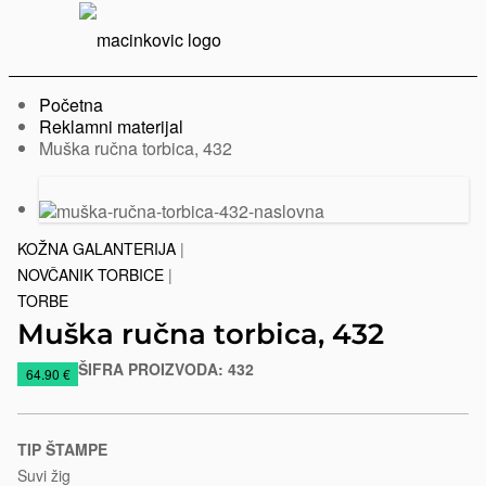
Serbian
Print
Menu
Početna
Reklamni materijal
Trenutno:
Muška ručna torbica, 432
Prethodni
Sledeći
slajd
slajd
KOŽNA GALANTERIJA
|
NOVČANIK TORBICE
|
TORBE
Muška ručna torbica, 432
ŠIFRA PROIZVODA:
432
https://www.macinkovic.rs/reklamni-
64.90 €
materijal/muska-
rucna-
torbica-
TIP ŠTAMPE
432
Suvi žig