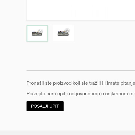
e
Pronašli ste proizvod koji ste tražili ili imate pita
Pošaljite nam upit i odgovorićemo u najkraćem 
POŠALJI UPIT