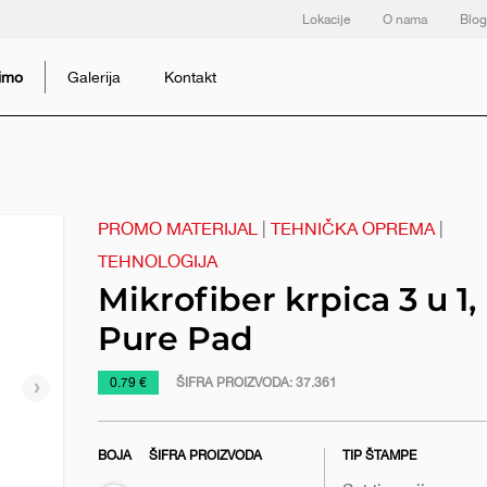
Lokacije
O nama
Blog
dimo
Galerija
Kontakt
PROMO MATERIJAL
|
TEHNIČKA OPREMA
|
TEHNOLOGIJA
Mikrofiber krpica 3 u 1,
Pure Pad
https://www.macinkovic.rs/reklamni-
0.79 €
ŠIFRA PROIZVODA:
37.361
Sledeći
materijal/mikrofiber-
slajd
krpica-
BOJA
ŠIFRA PROIZVODA
TIP ŠTAMPE
3-
u-