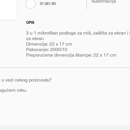
Sublimacija
Bela
37.361.90
1-
pure-
pad
OPIS
3 u 1 mikrofiber podloga za miš, zaštita za ekran i
za ekran
Dimenzija: 22 x 17 cm
Pakovanje: 2000/10
Preporučena dimenzija štampe: 22 x 17 cm
nje u vezi nekog proizvoda?
mogućem roku.