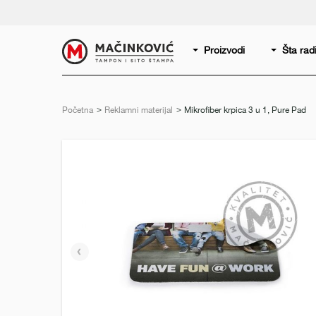
Serbian
Print
Proizvodi
Šta ra
Početna
Reklamni materijal
Trenutno:
Mikrofiber krpica 3 u 1, Pure Pad
Prethodni
slajd