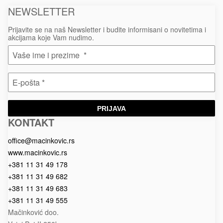
upaljači
NEWSLETTER
Prijavite se na naš Newsletter i budite informisani o novitetima i
akcijama koje Vam nudimo.
PRIJAVA
KONTAKT
Macinkovic
Macinkovic
https://www.macinkovic.rs/wp-
d.o.o.
content/themes/macinkovic
office@macinkovic.rs
www.macinkovic.rs
+381 11 31 49 178
+381 11 31 49 682
+381 11 31 49 683
+381 11 31 49 555
Mačinković doo.