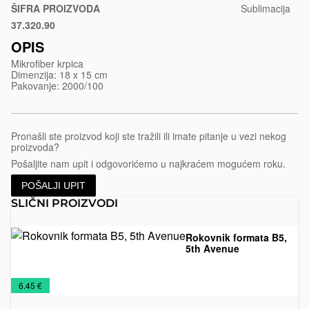
ŠIFRA PROIZVODA
Sublimacija
37.320.90
Bela
OPIS
Mikrofiber krpica
Dimenzija: 18 x 15 cm
Pakovanje: 2000/100
Pronašli ste proizvod koji ste tražili ili imate pitanje u vezi nekog
proizvoda?
Pošaljite nam upit i odgovorićemo u najkraćem mogućem roku.
POŠALJI UPIT
SLIČNI PROIZVODI
Rokovnik formata B5,
5th Avenue
Promo
Rokovnici
€
6.45 €
materijal
2026