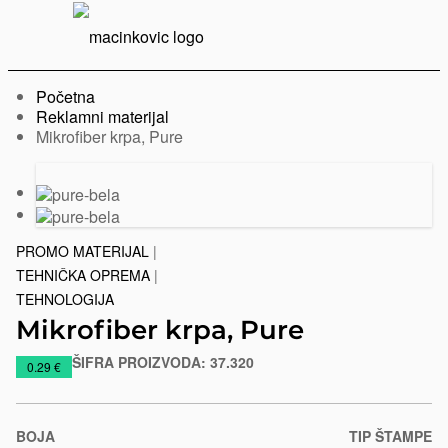
Serbian
Print
Menu
Početna
Reklamni materijal
Trenutno:
Mikrofiber krpa, Pure
Prethodni
Sledeći
slajd
slajd
PROMO MATERIJAL
|
TEHNIČKA OPREMA
|
TEHNOLOGIJA
Mikrofiber krpa, Pure
ŠIFRA PROIZVODA:
37.320
https://www.macinkovic.rs/reklamni-
0.29 €
materijal/mikrofiber-
krpa-
pure
BOJA
TIP ŠTAMPE