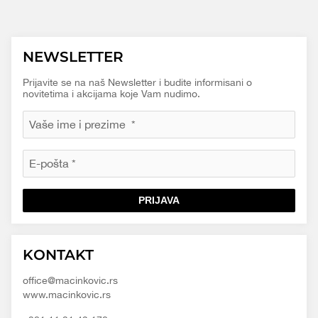
NEWSLETTER
Prijavite se na naš Newsletter i budite informisani o
novitetima i akcijama koje Vam nudimo.
PRIJAVA
Macinkovic
Macinkovic
https://www.macinkovic.rs/wp-
KONTAKT
d.o.o.
content/themes/macinkovic
office@macinkovic.rs
www.macinkovic.rs