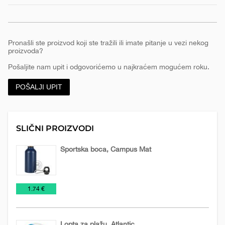
Pronašli ste proizvod koji ste tražili ili imate pitanje u vezi nekog
proizvoda?
Pošaljite nam upit i odgovorićemo u najkraćem mogućem roku.
POŠALJI UPIT
SLIČNI PROIZVODI
Sportska boca, Campus Mat
Metalne
Metalne
NOVO
Relaksacija,
Šolje
€
1.74 €
šolje
sportske
U
lepota
za
boce
PONUDI
i
putovanja
2026
zdravlje
Lopta za plažu, Atlantic