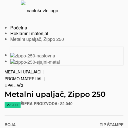
Serbian
Print
Menu
Početna
Reklamni materijal
Trenutno:
Metalni upaljač, Zippo 250
Prethodni
Sledeći
slajd
slajd
METALNI UPALJAČI
|
PROMO MATERIJAL
|
UPALJAČI
Metalni upaljač, Zippo 250
ŠIFRA PROIZVODA:
22.040
https://www.macinkovic.rs/reklamni-
27.90 €
materijal/metalni-
upaljac-
zippo-
BOJA
TIP ŠTAMPE