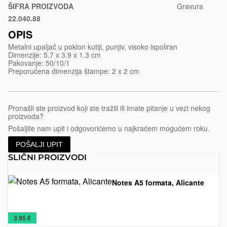
250
ŠIFRA PROIZVODA
Gravura
22.040.88
Sjajni
metal
OPIS
Metalni upaljač u poklon kutiji, punjiv, visoko ispoliran
Dimenzije: 5.7 x 3.9 x 1.3 cm
Pakovanje: 50/10/1
Preporučena dimenzija štampe: 2 x 2 cm
Pronašli ste proizvod koji ste tražili ili imate pitanje u vezi nekog
proizvoda?
Pošaljite nam upit i odgovorićemo u najkraćem mogućem roku.
POŠALJI UPIT
SLIČNI PROIZVODI
Notes A5 formata, Alicante
Notesi
Promo
Rokovnici
€
3.95 €
materijal
2026