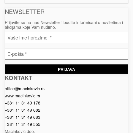
NEWSLETTER
Prijavite se na naš Newsletter i budite informisani o novitetima i
akcijama koje Vam nudimo.
PRIJAVA
KONTAKT
Macinkovic
Macinkovic
https://www.macinkovic.rs/wp-
d.o.o.
content/themes/macinkovic
office@macinkovic.rs
www.macinkovic.rs
+381 11 31 49 178
+381 11 31 49 682
+381 11 31 49 683
+381 11 31 49 555
Mačinković doo.