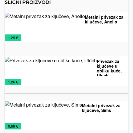
SLIČNI PROIZVODI
Metalni privezak za
ključeve, Anello
Metalni
Privesci
€
1.29 €
privesci
Privezak za
ključeve u
obliku kuće,
Ulrich
Metalni
Privesci
€
1.26 €
privesci
Metalni privezak za
ključeve, Sims
Metalni
Privesci
€
0.69 €
privesci