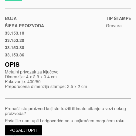
materijal/metalni-
privezak-
za-
BOJA
TIP ŠTAMPE
kljuceve-
ŠIFRA PROIZVODA
Gravura
cubino-
33.153.10
Crna
colore
33.153.20
Plava
33.153.30
Crvena
33.153.86
Gun
OPIS
Metalni privezak za ključeve
Dimenzija: 4 x 2.9 x 0.4 cm
Pakovanje: 400/50
Preporučena dimenzija štampe: 2.5 x 2 cm
Pronašli ste proizvod koji ste tražili ili imate pitanje u vezi nekog
proizvoda?
Pošaljite nam upit i odgovorićemo u najkraćem mogućem roku.
POŠALJI UPIT