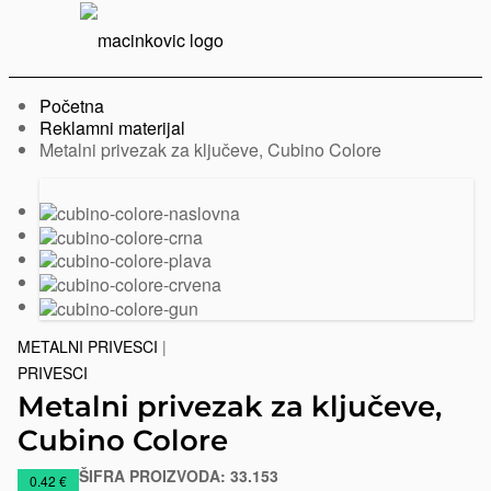
Serbian
Print
Menu
Početna
Reklamni materijal
Trenutno:
Metalni privezak za ključeve, Cubino Colore
Prethodni
Sledeći
slajd
slajd
METALNI PRIVESCI
|
PRIVESCI
Metalni privezak za ključeve,
Cubino Colore
ŠIFRA PROIZVODA:
33.153
https://www.macinkovic.rs/reklamni-
0.42 €