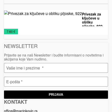
Privezak za
ključeve u
obliku
pljoske, 922
Kožni
Metalni
Privesci
€
7.60 €
privesci
privesci
NEWSLETTER
Prijavite se na naš Newsletter i budite informisani o novitetima i
akcijama koje Vam nudimo.
PRIJAVA
KONTAKT
Macinkovic
Macinkovic
https://www.macinkovic.rs/wp-
d.o.o.
content/themes/macinkovic
office@macinkovic.rs