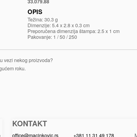
33.079.88
Nikl
sjajni
OPIS
metal
Težina: 30.3 g
Dimenzije: 5.4 x 2.8 x 0.3 cm
Preporučena dimenzija štampa: 2.5 x 1 cm
Pakovanje: 1 / 50 / 250
je u vezi nekog proizvoda?
ogućem roku.
KONTAKT
Macinkovic
Macinkovic
https://www.macinkovic.rs/wp-
d.o.o.
content/themes/macinkovic
o
office@macinkovic.rs
+381 11 31 49 178
M