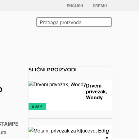
facebook
twitter
instagram
youtube
ENGLISH
SRPSKI
Pretraga
SLIČNI PROIZVODI
Drveni
o
privezak,
Woody
Drveni
Privesci
€
0.36 €
privesci
 ŠTAMPE
Metalni
ura
privezak