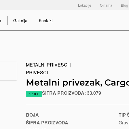
Lokacije
O nama
Blog
o
Galerija
Kontakt
METALNI PRIVESCI
|
PRIVESCI
Metalni privezak, Carg
ŠIFRA PROIZVODA:
33.079
https://www.macinkovic.rs/reklamni-
1.10 €
materijal/metalni-
privezak-
cargo
BOJA
TIP
ŠIFRA PROIZVODA
Grav