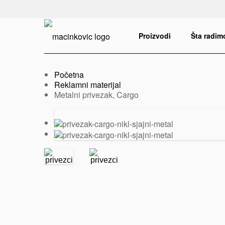
Serbian
Print
Proizvodi
Šta radim
Početna
Reklamni materijal
Trenutno:
Metalni privezak, Cargo
Prethodni
Sledeći
slajd
slajd