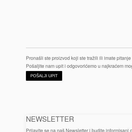
Pronašli ste proizvod koji ste tražili ili imate pitan
Pošaljite nam upit i odgovorićemo u najkraćem m
POŠALJI UPIT
NEWSLETTER
Prijavite se na naš Newsletter i budite informisani 