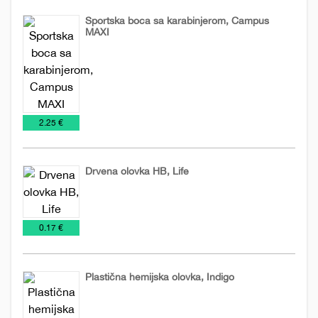
Sportska boca sa karabinjerom, Campus
MAXI
Metalne
Promo
Relaksacija,
Šolje
sportske
materijal
lepota
za
boce
i
putovanja
zdravlje
€
2.25 €
Drvena olovka HB, Life
Drvene
Olovke
€
0.17 €
olovke
Plastična hemijska olovka, Indigo