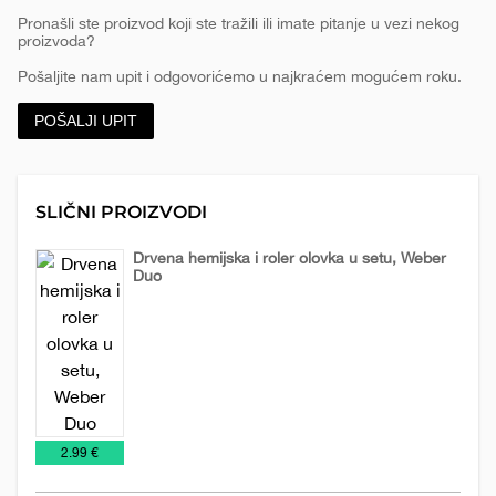
Pronašli ste proizvod koji ste tražili ili imate pitanje u vezi nekog
proizvoda?
Pošaljite nam upit i odgovorićemo u najkraćem mogućem roku.
POŠALJI UPIT
SLIČNI PROIZVODI
Drvena hemijska i roler olovka u setu, Weber
Duo
Olovke
Setovi
olovaka
€
2.99 €