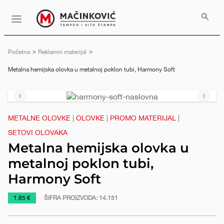
Serbian
Print
Menu
Početna
Reklamni materijal
Trenutno:
Metalna hemijska olovka u metalnoj poklon tubi, Harmony Soft
Prethodni
Slede
slajd
slajd
METALNE OLOVKE
|
OLOVKE
|
PROMO MATERIJAL
|
SETOVI OLOVAKA
Metalna hemijska olovka u
metalnoj poklon tubi,
Harmony Soft
https://www.macinkovic.rs/reklamni-
1.85 €
ŠIFRA PROIZVODA:
14.151
materijal/metalna-
hemijska-