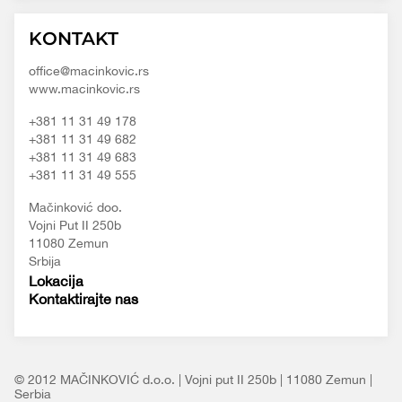
Macinkovic
Macinkovic
https://www.macinkovic.rs/wp-
KONTAKT
d.o.o.
content/themes/macinkovic
office@macinkovic.rs
www.macinkovic.rs
+381 11 31 49 178
+381 11 31 49 682
+381 11 31 49 683
+381 11 31 49 555
Mačinković doo.
Vojni Put II 250b
11080 Zemun
Srbija
Lokacija
Kontaktirajte nas
© 2012 MAČINKOVIĆ d.o.o. | Vojni put II 250b | 11080 Zemun |
Serbia