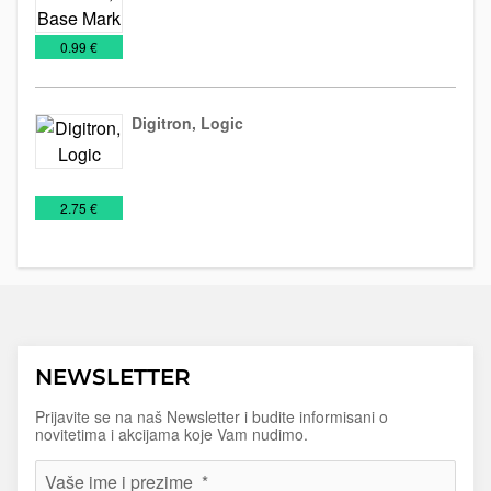
Stoni
Tehnička
Tehnologija
predmeti
oprema
€
0.99 €
Digitron, Logic
Digitroni
Kancelarija
€
2.75 €
NEWSLETTER
Prijavite se na naš Newsletter i budite informisani o
novitetima i akcijama koje Vam nudimo.