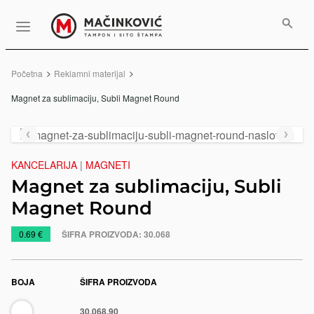
Serbian
Print
Menu
Početna
Reklamni materijal
Trenutno:
Magnet za sublimaciju, Subli Magnet Round
Prethodni
Slede
slajd
slajd
KANCELARIJA
|
MAGNETI
Magnet za sublimaciju, Subli
Magnet Round
https://www.macinkovic.rs/reklamni-
0.69 €
ŠIFRA PROIZVODA:
30.068
materijal/magnet-
za-
sublimaciju-
BOJA
ŠIFRA PROIZVODA
subli-
Bela
30.068.90