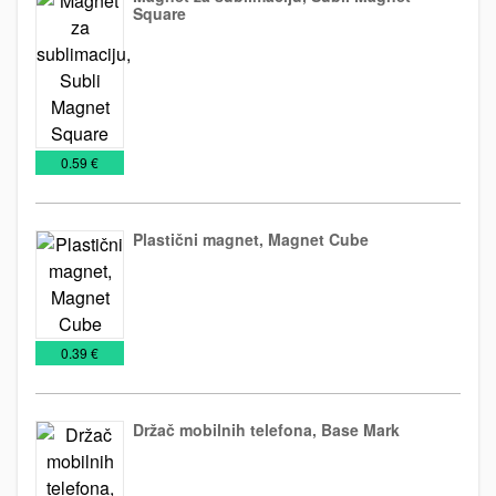
Square
Magneti
€
0.59 €
Plastični magnet, Magnet Cube
Kancelarija
Magneti
€
0.39 €
Držač mobilnih telefona, Base Mark