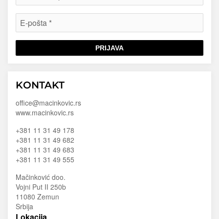
PRIJAVA
Macinkovic
Macinkovic
https://www.macinkovic.rs/wp-
KONTAKT
d.o.o.
content/themes/macinkovic
office@macinkovic.rs
www.macinkovic.rs
+381 11 31 49 178
+381 11 31 49 682
+381 11 31 49 683
+381 11 31 49 555
Mačinković doo.
Vojni Put II 250b
11080 Zemun
Srbija
Lokacija