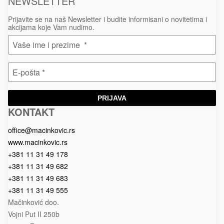
NEWSLETTER
Prijavite se na naš Newsletter i budite informisani o novitetima i
akcijama koje Vam nudimo.
PRIJAVA
KONTAKT
Macinkovic
Macinkovic
https://www.macinkovic.rs/wp-
d.o.o.
content/themes/macinkovic
office@macinkovic.rs
www.macinkovic.rs
+381 11 31 49 178
+381 11 31 49 682
+381 11 31 49 683
+381 11 31 49 555
Mačinković doo.
Vojni Put II 250b