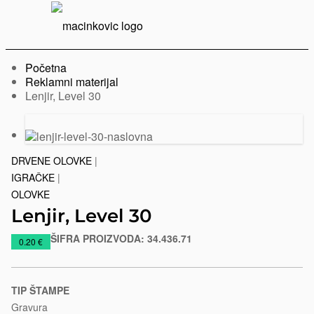
Serbian
Print
Menu
Početna
Reklamni materijal
Trenutno:
Lenjir, Level 30
Prethodni
Sledeći
slajd
slajd
DRVENE OLOVKE
|
IGRAČKE
|
OLOVKE
Lenjir, Level 30
ŠIFRA PROIZVODA:
34.436.71
https://www.macinkovic.rs/reklamni-
0.20 €
materijal/lenjir-
level-
30
TIP ŠTAMPE
Gravura