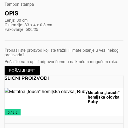
Tampon štampa
OPIS
Lenjir, 30 cm
Dimenzije: 33 x 4 x 0.3 cm
Pakovanje: 500/25
Pronašli ste proizvod koji ste tražili ili imate pitanje u vezi nekog
proizvoda?
Pošaljite nam upit i odgovorićemo u najkraćem mogućem roku.
POŠALJI UPIT
SLIČNI PROIZVODI
Metalna „touch“
hemijska olovka,
Ruby
Metalne
Olovke
€
0.49 €
olovke